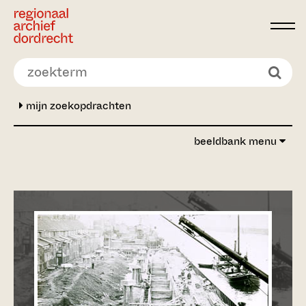
Ga direct naar de inhoud
mijn zoekopdrachten
beeldbank menu