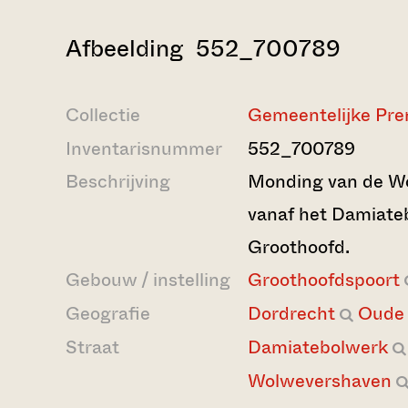
Afbeelding 552_700789
Collectie
Gemeentelijke Pre
Inventarisnummer
552_700789
Beschrijving
Monding van de W
vanaf het Damiate
Groothoofd.
Gebouw / instelling
Groothoofdspoort
Geografie
Dordrecht
Oude
Straat
Damiatebolwerk
Wolwevershaven