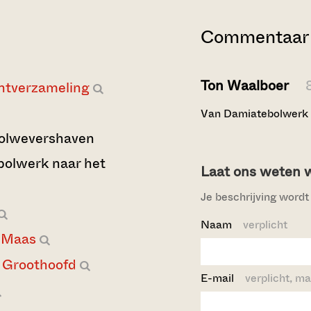
Commentaar 
Ton Waalboer
ntverzameling
Van Damiatebolwerk 
olwevershaven
bolwerk naar het
Laat ons weten wi
Je beschrijving wordt 
Naam
verplicht
 Maas
Groothoofd
E-mail
verplicht, ma