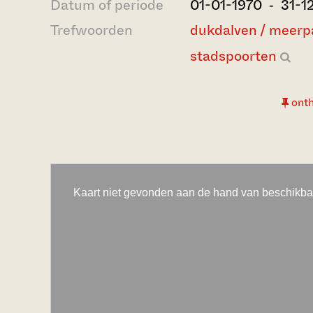
Datum of periode
01-01-1970 ‐ 31-1
Trefwoorden
dukdalven / meerp
stadspoorten
ont