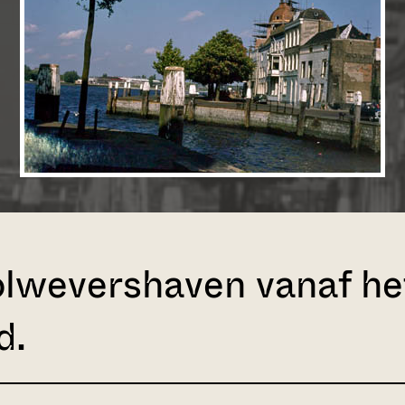
lwevershaven vanaf h
d.