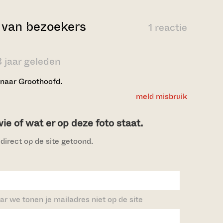
van bezoekers
1 reactie
8 jaar geleden
naar Groothoofd.
meld misbruik
e of wat er op deze foto staat.
direct op de site getoond.
ar we tonen je mailadres niet op de site