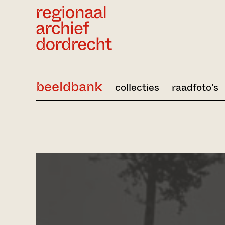
Ga direct naar de inhoud
beeldbank
collecties
raadfoto's