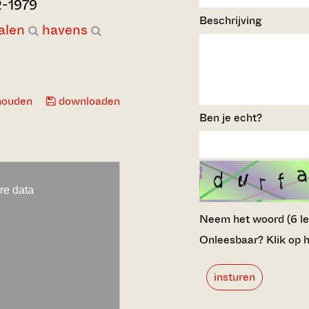
2-1979
Beschrijving
alen
havens
houden
downloaden
Ben je echt?
Neem het woord (6 lett
Onleesbaar? Klik op h
insturen