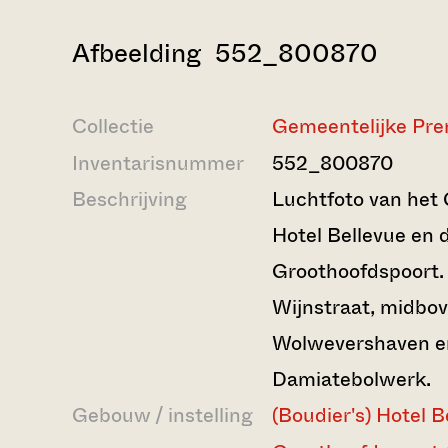
Afbeelding 552_800870
Collectie
Gemeentelijke Pre
Inventarisnummer
552_800870
Beschrijving
Luchtfoto van het
Hotel Bellevue en 
Groothoofdspoort.
Wijnstraat, midbo
Wolwevershaven e
Damiatebolwerk.
Gebouw / instelling
(Boudier's) Hotel B