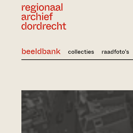
Ga direct naar de inhoud
beeldbank
collecties
raadfoto's