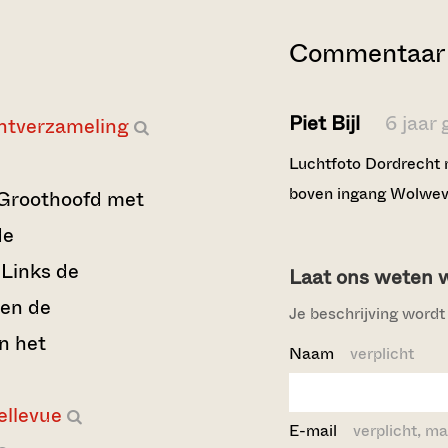
Commentaar 
Piet Bijl
6 jaar
ntverzameling
Luchtfoto Dordrecht m
boven ingang Wolwev
 Groothoofd met
de
 Links de
Laat ons weten wi
ven de
Je beschrijving wordt 
n het
Naam
verplicht
ellevue
E-mail
verplicht, ma