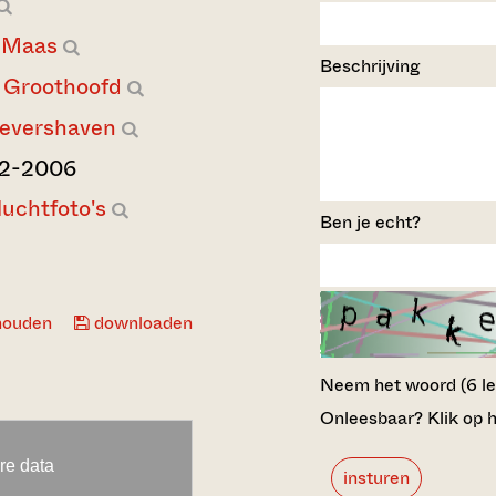
 Maas
Beschrijving
Groothoofd
evershaven
12-2006
luchtfoto's
Ben je echt?
houden
downloaden
Neem het woord (6 lett
Onleesbaar? Klik op h
insturen