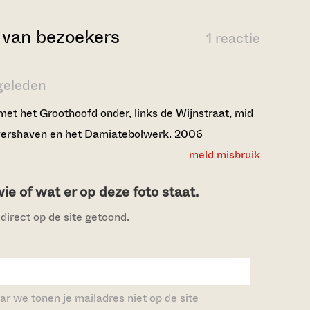
van bezoekers
1 reactie
 geleden
et het Groothoofd onder, links de Wijnstraat, mid
ershaven en het Damiatebolwerk. 2006
meld misbruik
e of wat er op deze foto staat.
direct op de site getoond.
ar we tonen je mailadres niet op de site