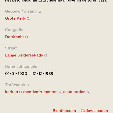
het betonblok hangt zit helemaal bovenin de toren vast.
Gebouw / instelling
Grote Kerk
Geografie
Dordrecht
Straat
Lange Geldersekade
Datum of periode
01-01-1980 ‐ 31-12-1989
Trefwoorden
kerken
meetinstrumenten
restauraties
onthouden
downloaden