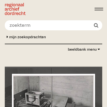
Ga direct naar de inhoud
mijn zoekopdrachten
beeldbank menu