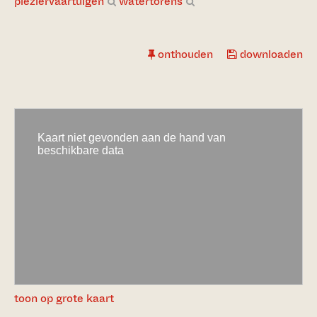
pleziervaartuigen
watertorens
onthouden
downloaden
toon op grote kaart