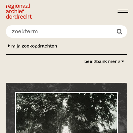
Ga direct naar de inhoud
mijn zoekopdrachten
beeldbank menu