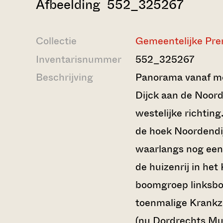
Afbeelding 552_325267
Collectie
Gemeentelijke Pre
Inventarisnummer
552_325267
Beschrijving
Panorama vanaf mo
Dijck aan de Noord
westelijke richtin
de hoek Noordendi
waarlangs nog een s
de huizenrij in he
boomgroep linksbov
toenmalige Krankz
(nu Dordrechts Mu