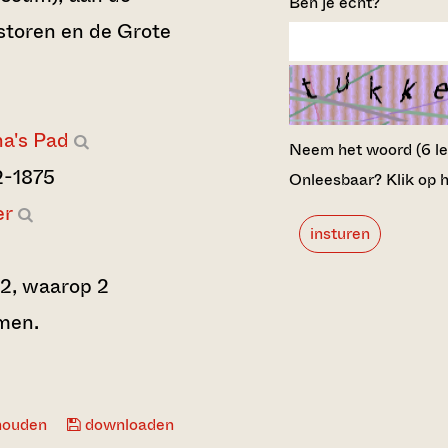
Ben je echt?
storen en de Grote
a's Pad
Neem het woord (6 lett
2-1875
Onleesbaar? Klik op h
er
insturen
 2, waarop 2
men.
houden
downloaden