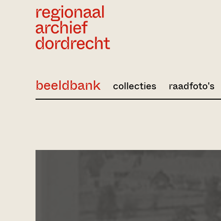
Ga direct naar de inhoud
beeldbank
collecties
raadfoto's