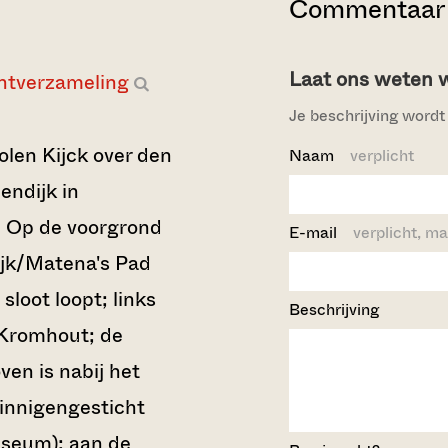
Commentaar 
Laat ons weten wi
ntverzameling
Je beschrijving wordt 
len Kijck over den
Naam
verplicht
endijk in
g. Op de voorgrond
E-mail
verplicht, ma
jk/Matena's Pad
loot loopt; links
Beschrijving
t Kromhout; de
en is nabij het
innigengesticht
seum); aan de