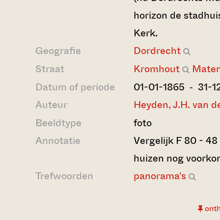
horizon de stadhui
Kerk.
Geografie
Dordrecht
Straat
Kromhout
Maten
Datum of periode
01-01-1865 ‐ 31-1
Auteur
Heyden, J.H. van d
Beeldtype
foto
Annotatie
Vergelijk F 80 - 48
huizen nog voorko
Trefwoorden
panorama's
ont