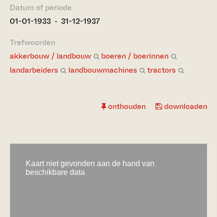
Datum of periode
01-01-1933 ‐ 31-12-1937
Trefwoorden
akkerbouw / landbouw
boeren / boerinnen
landarbeiders
landbouwmachines
tractors
onthouden
downloaden