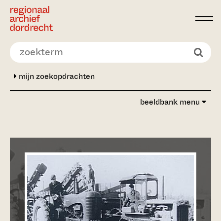
Ga direct naar de inhoud
mijn zoekopdrachten
beeldbank menu