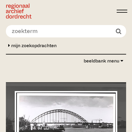
Ga direct naar de inhoud
mijn zoekopdrachten
beeldbank menu