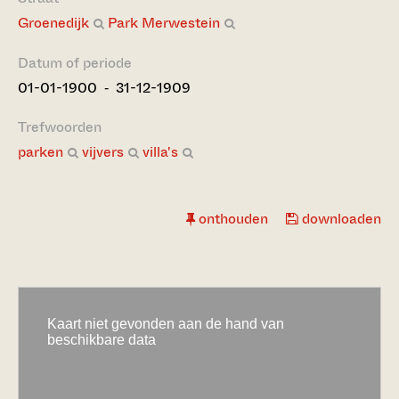
Groenedijk
Park Merwestein
Datum of periode
01-01-1900 ‐ 31-12-1909
Trefwoorden
parken
vijvers
villa's
onthouden
downloaden