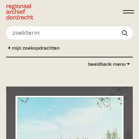
Ga direct naar de inhoud
mijn zoekopdrachten
beeldbank menu