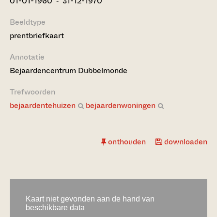
01-01-1960 ‐ 31-12-1970
Beeldtype
prentbriefkaart
Annotatie
Bejaardencentrum Dubbelmonde
Trefwoorden
bejaardentehuizen
bejaardenwoningen
onthouden
downloaden