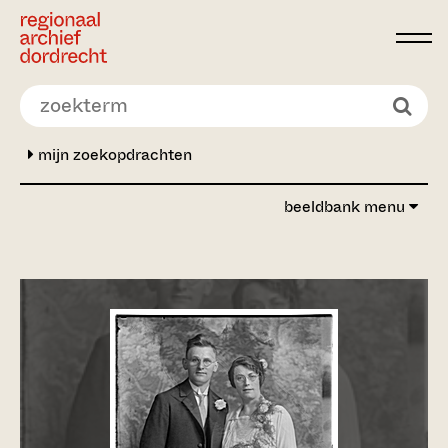
Ga direct naar de inhoud
mijn zoekopdrachten
beeldbank menu