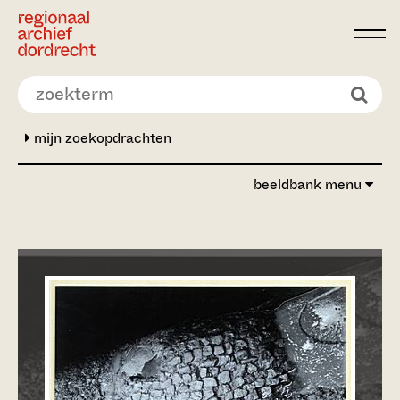
Ga direct naar de inhoud
mijn zoekopdrachten
beeldbank menu