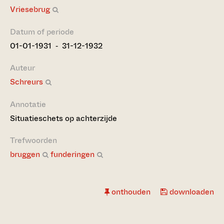
Vriesebrug
Datum of periode
01-01-1931 ‐ 31-12-1932
Auteur
Schreurs
Annotatie
Situatieschets op achterzijde
Trefwoorden
bruggen
funderingen
onthouden
downloaden