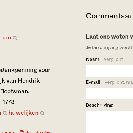
Commentaar 
Laat ons weten wi
atum
Je beschrijving wordt 
Naam
verplicht
gedenkpenning voor
ijk van Hendrik
E-mail
verplicht, ma
 Bootsman.
2-1778
Beschrijving
n
huwelijken
houden
downloaden