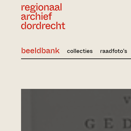
Ga direct naar de inhoud
beeldbank
collecties
raadfoto's