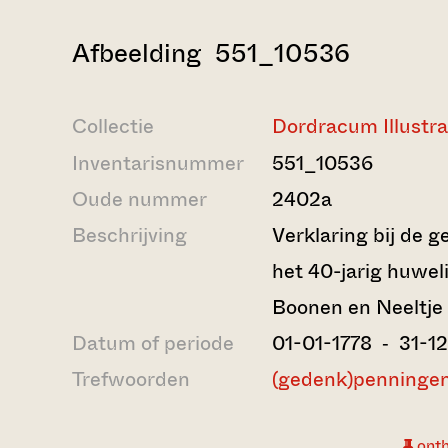
Afbeelding 551_10536
Collectie
Dordracum Illustr
Inventarisnummer
551_10536
Oude nummer
2402a
Beschrijving
Verklaring bij de 
het 40-jarig huwel
Boonen en Neeltje
Datum of periode
01-01-1778 ‐ 31-1
Trefwoorden
(gedenk)penninge
ont