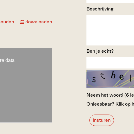
Beschrijving
houden
downloaden
Ben je echt?
Neem het woord (6 lett
Onleesbaar? Klik op h
insturen