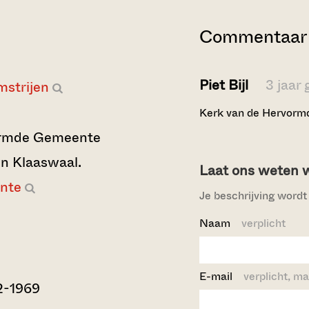
Commentaar 
Piet Bijl
3 jaar
mstrijen
Kerk van de Hervormd
ormde Gemeente
in Klaaswaal.
Laat ons weten wi
nte
Je beschrijving wordt 
Naam
verplicht
E-mail
verplicht, ma
2-1969