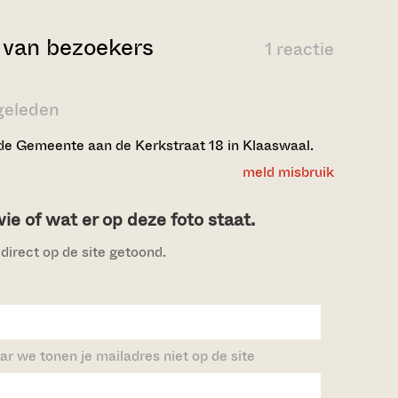
van bezoekers
1 reactie
 geleden
e Gemeente aan de Kerkstraat 18 in Klaaswaal.
meld misbruik
e of wat er op deze foto staat.
direct op de site getoond.
ar we tonen je mailadres niet op de site