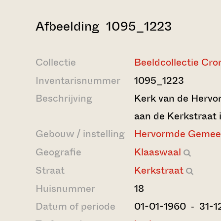
Afbeelding 1095_1223
Collectie
Beeldcollectie Cro
Inventarisnummer
1095_1223
Beschrijving
Kerk van de Herv
aan de Kerkstraat 
Gebouw / instelling
Hervormde Gemee
Geografie
Klaaswaal
Straat
Kerkstraat
Huisnummer
18
Datum of periode
01-01-1960 ‐ 31-1