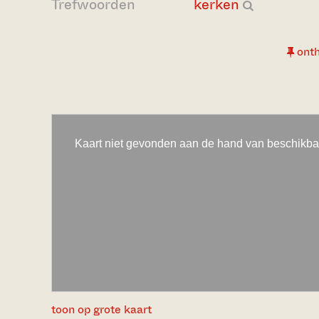
Trefwoorden
kerken
ont
toon op grote kaart