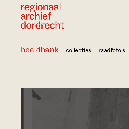
Ga direct naar de inhoud
beeldbank
collecties
raadfoto's