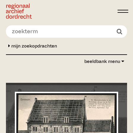
Ga direct naar de inhoud
mijn zoekopdrachten
beeldbank menu