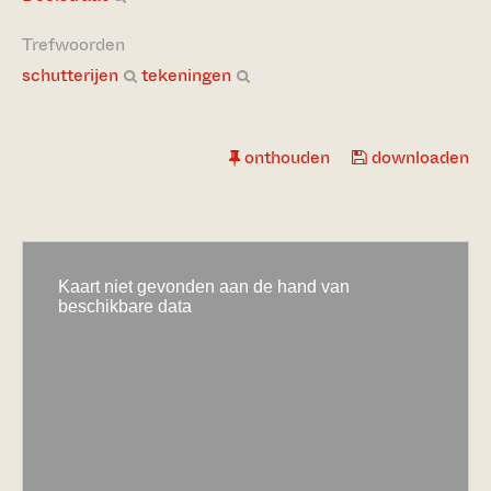
Trefwoorden
schutterijen
tekeningen
onthouden
downloaden