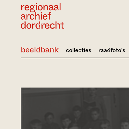
Ga direct naar de inhoud
beeldbank
collecties
raadfoto's