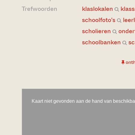
Trefwoorden
klaslokalen
klass
schoolfoto's
leer
scholieren
onder
schoolbanken
sc
ont