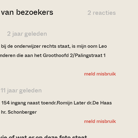
van bezoekers
2 reacties
r
2 jaar geleden
bij de onderwijzer rechts staat, is mijn oom Leo
nderen die aan het Groothoofd 2/Palingstraat 1
meld misbruik
11 jaar geleden
el 154 ingang naast toendr.Romijn Later dr.De Haas
e hr. Schonberger
meld misbruik
e of wat er op deze foto staat.