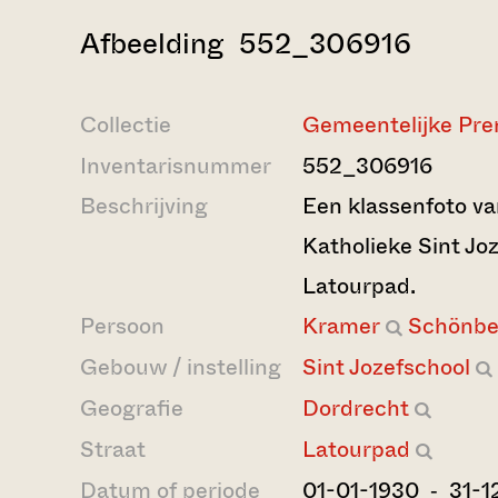
Afbeelding 552_306916
Collectie
Gemeentelijke Pre
Inventarisnummer
552_306916
Beschrijving
Een klassenfoto v
Katholieke Sint Jo
Latourpad.
Persoon
Kramer
Schönbe
Gebouw / instelling
Sint Jozefschool
Geografie
Dordrecht
Straat
Latourpad
Datum of periode
01-01-1930 ‐ 31-1