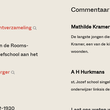
Commentaar 
Mathilde Krame
ntverzameling
De langste jongen die 
Kramer, een van de ki
an de Rooms-
woonden.
zefschool aan het
rger
A H Hurkmans
st. Jozef school sing
onderwijzer linksis d
2-1930
Laat ons weten wi