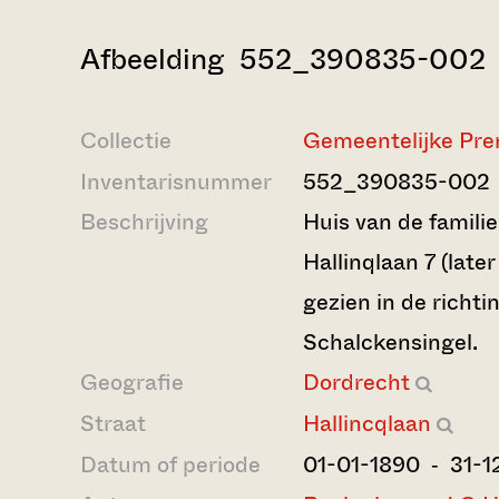
Afbeelding 552_390835-002
Collectie
Gemeentelijke Pre
Inventarisnummer
552_390835-002
Beschrijving
Huis van de famili
Hallinqlaan 7 (later
gezien in de richti
Schalckensingel.
Geografie
Dordrecht
Straat
Hallincqlaan
Datum of periode
01-01-1890 ‐ 31-1