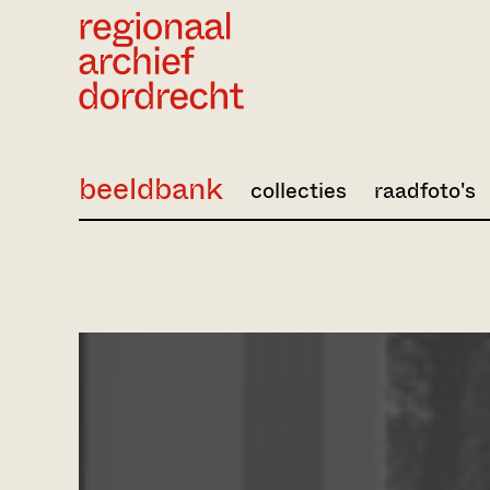
Ga direct naar de inhoud
beeldbank
collecties
raadfoto's