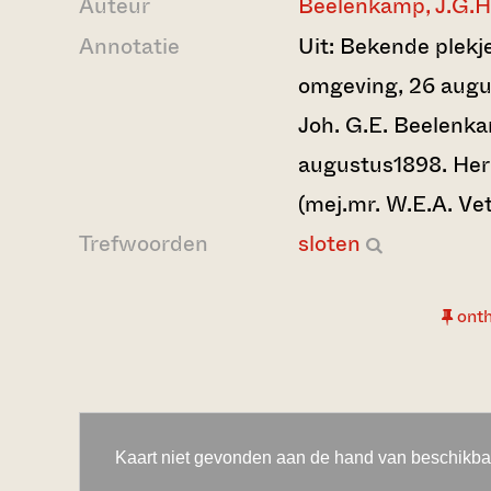
Auteur
Beelenkamp, J.G.H
Annotatie
Uit: Bekende plekj
omgeving, 26 augu
Joh. G.E. Beelenk
augustus1898. Her
(mej.mr. W.E.A. Vet
Trefwoorden
sloten
ont