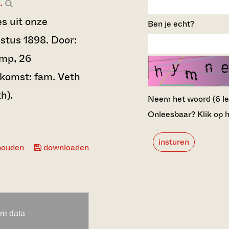
.
es uit onze
Ben je echt?
stus 1898. Door:
amp, 26
komst: fam. Veth
h).
Neem het woord (6 lett
Onleesbaar? Klik op h
insturen
houden
downloaden