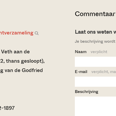
Commentaar 
Laat ons weten wi
ntverzameling
Je beschrijving wordt 
e Veth aan de
Naam
verplicht
 2, thans gesloopt),
ng van de Godfried
E-mail
verplicht, ma
Beschrijving
2-1897