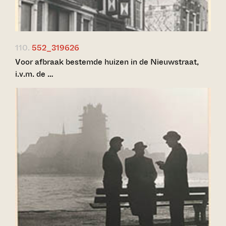
110.
552_319626
Voor afbraak bestemde huizen in de Nieuwstraat,
i.v.m. de …