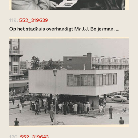
119.
552_319639
Op het stadhuis overhandigt Mr J.J. Beijerman, …
120.
552_319643