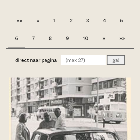
««
«
1
2
3
4
5
6
7
8
9
10
»
»»
direct naar pagina
ga!