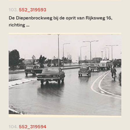
103.
552_319593
De Diepenbrockweg bij de oprit van Rijksweg 16,
richting …
104.
552_319594