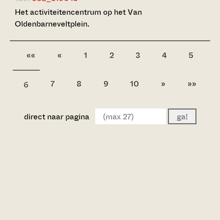
Het activiteitencentrum op het Van
Oldenbarneveltplein.
««
«
1
2
3
4
5
7
8
9
10
»
»»
6
direct naar pagina
ga!