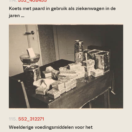
114.
552_408455
Koets met paard in gebruik als ziekenwagen in de
jaren …
115.
552_312271
Weelderige voedingsmiddelen voor het