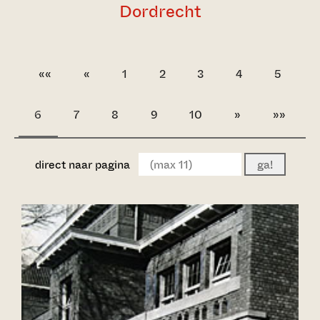
Dordrecht
««
«
1
2
3
4
5
6
7
8
9
10
»
»»
direct naar pagina
ga!