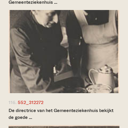
Gemeenteziekenhuis …
116.
552_312272
De directrice van het Gemeenteziekenhuis bekijkt
de goede …