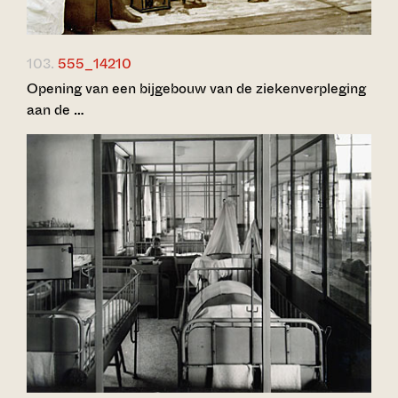
103.
555_14210
Opening van een bijgebouw van de ziekenverpleging
aan de …