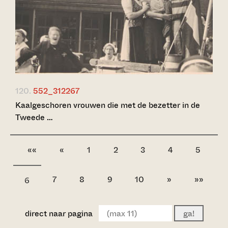
120.
552_312267
Kaalgeschoren vrouwen die met de bezetter in de
Tweede …
««
«
1
2
3
4
5
7
8
9
10
»
»»
6
direct naar pagina
ga!