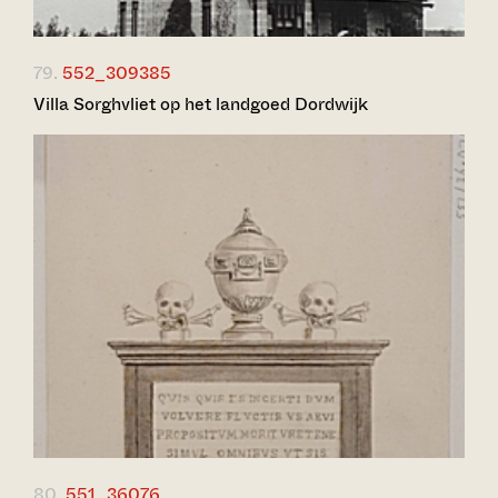
79.
552_309385
Villa Sorghvliet op het landgoed Dordwijk
80.
551_36076