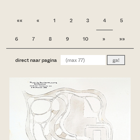
««
«
1
2
3
4
5
6
7
8
9
10
»
»»
direct naar pagina
ga!