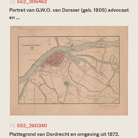
72.
552_306462
Portret van G.W.O. van Dorsser (geb. 1805) advocaat
en …
73.
552_260340
Plattegrond van Dordrecht en omgeving uit 1872.