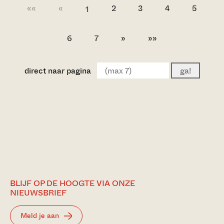
««
«
2
3
4
5
1
6
7
»
»»
direct naar pagina
ga!
BLIJF OP DE HOOGTE VIA ONZE
NIEUWSBRIEF
Meld je aan