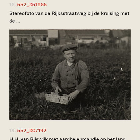
18.
552_351865
Stereofoto van de Rijksstraatweg bij de kruising met
de …
19.
552_307192
H.H. van Rijswijk met aardbeienmandje op het land