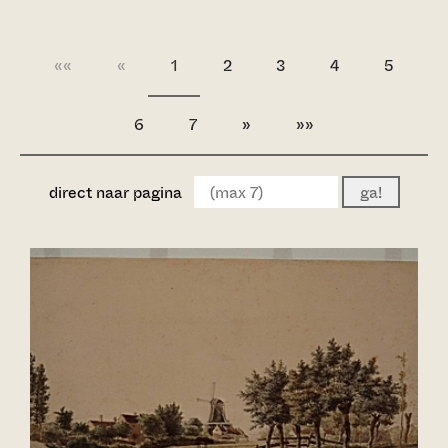
««
«
1
2
3
4
5
6
7
»
»»
direct naar pagina
ga!