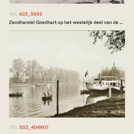
184.
623_5655
Zandhandel Goedhart op het westelijk deel van de …
185.
552_404907