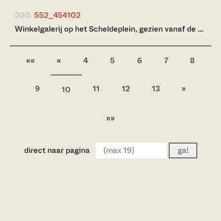
200.
552_454102
Winkelgalerij op het Scheldeplein, gezien vanaf de …
««
«
4
5
6
7
8
9
11
12
13
»
10
»»
direct naar pagina
ga!