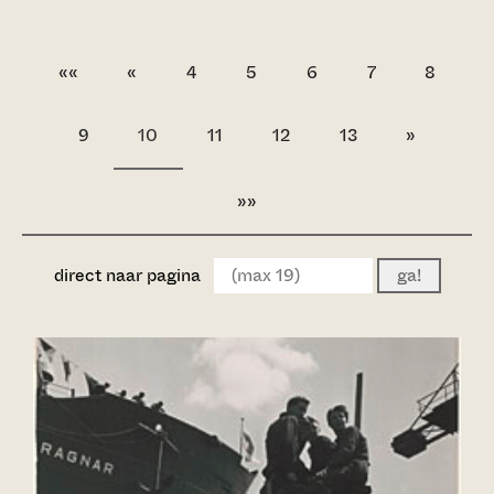
««
«
4
5
6
7
8
9
10
11
12
13
»
»»
direct naar pagina
ga!