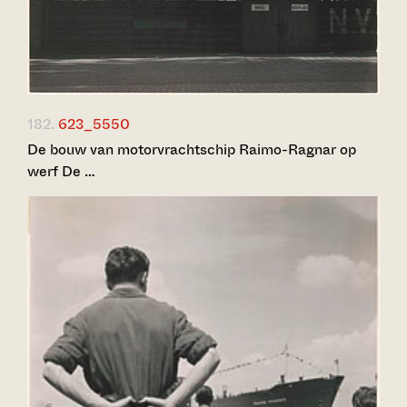
182.
623_5550
De bouw van motorvrachtschip Raimo-Ragnar op
werf De …