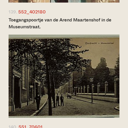
139.
552_402180
Toegangspoortje van de Arend Maartenshof in de
Museumstraat.
140.
551_70601