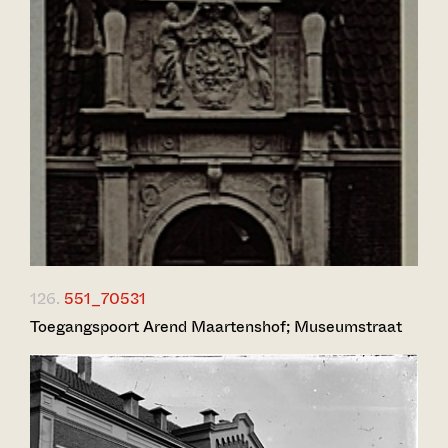
126.
551_70531
Toegangspoort Arend Maartenshof; Museumstraat