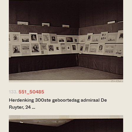
133.
551_50485
Herdenking 300ste geboortedag admiraal De
Ruyter, 24 …