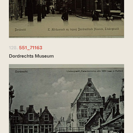
128.
551_71163
Dordrechts Museum