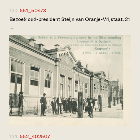
123.
551_50478
Bezoek oud-president Steijn van Oranje-Vrijstaat, 21
…
124.
552_402507