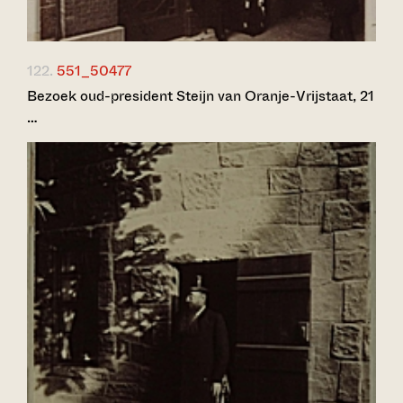
122.
551_50477
Bezoek oud-president Steijn van Oranje-Vrijstaat, 21
…