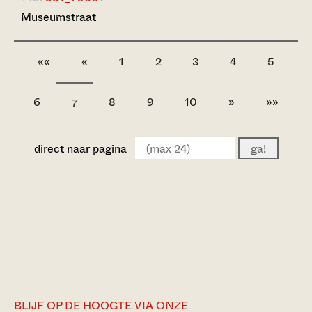
Museumstraat
««
«
1
2
3
4
5
6
8
9
10
»
»»
7
direct naar pagina
ga!
BLIJF OP DE HOOGTE VIA ONZE