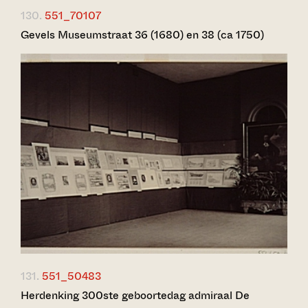
130.
551_70107
Gevels Museumstraat 36 (1680) en 38 (ca 1750)
131.
551_50483
Herdenking 300ste geboortedag admiraal De