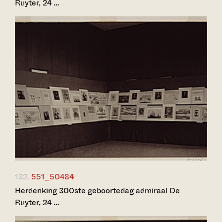
Ruyter, 24 …
132.
551_50484
Herdenking 300ste geboortedag admiraal De
Ruyter, 24 …