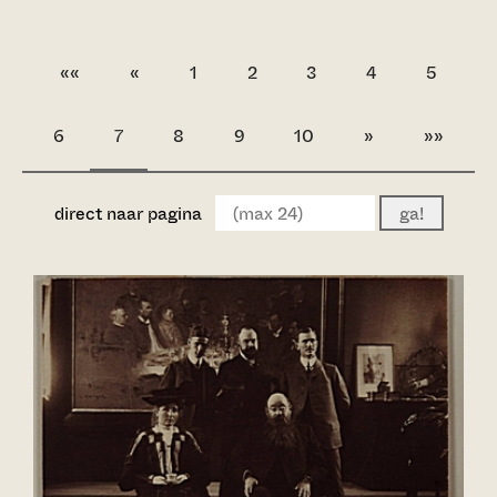
««
«
1
2
3
4
5
6
7
8
9
10
»
»»
direct naar pagina
ga!