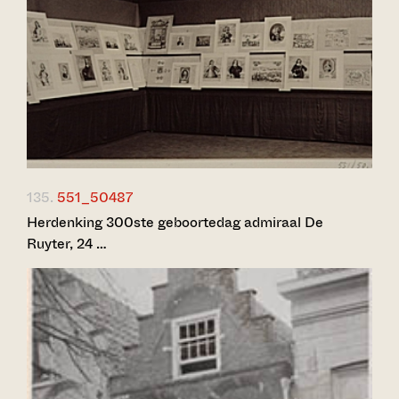
135.
551_50487
Herdenking 300ste geboortedag admiraal De
Ruyter, 24 …