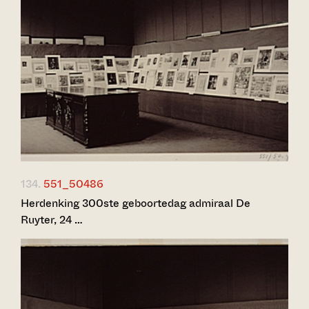
134.
551_50486
Herdenking 300ste geboortedag admiraal De
Ruyter, 24 …