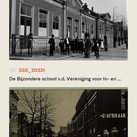
127.
555_20331
De Bijzondere school v.d. Vereniging voor In- en …