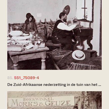
85.
551_75089-4
De Zuid-Afrikaanse nederzetting in de tuin van het …