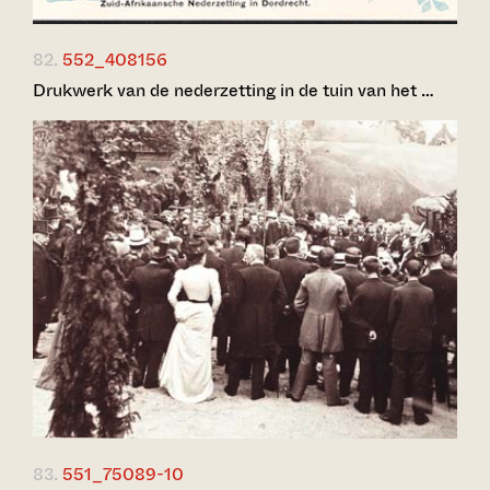
82.
552_408156
Drukwerk van de nederzetting in de tuin van het …
83.
551_75089-10