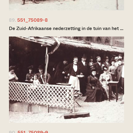
89.
551_75089-8
De Zuid-Afrikaanse nederzetting in de tuin van het …
90.
551_75089-9