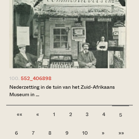
100.
552_406898
Nederzetting in de tuin van het Zuid-Afrikaans
Museum in …
««
«
1
2
3
4
5
6
7
8
9
10
»
»»