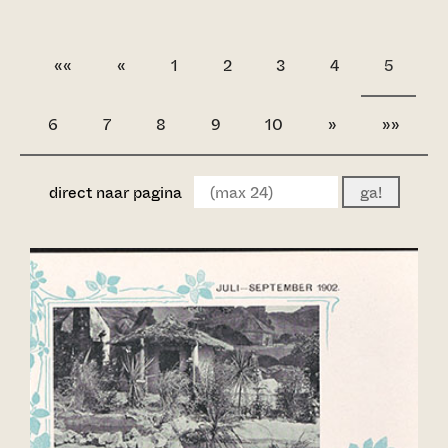
««
«
1
2
3
4
5
6
7
8
9
10
»
»»
direct naar pagina
ga!