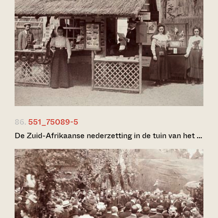
86.
551_75089-5
De Zuid-Afrikaanse nederzetting in de tuin van het …