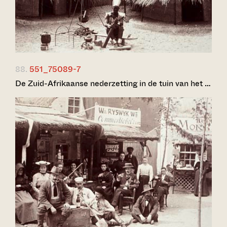
88.
551_75089-7
De Zuid-Afrikaanse nederzetting in de tuin van het …