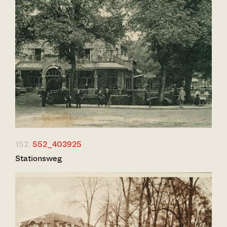
152.
552_403925
Stationsweg