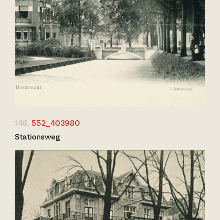
146.
552_403980
Stationsweg