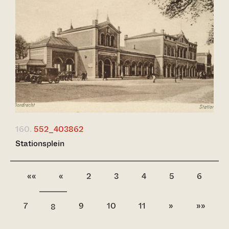
160.
552_403862
Stationsplein
««
«
2
3
4
5
6
7
9
10
11
»
»»
8