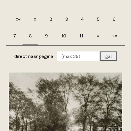
««
«
2
3
4
5
6
7
8
9
10
11
»
»»
direct naar pagina
ga!