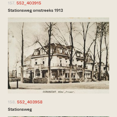
157.
552_403915
Stationsweg omstreeks 1913
158.
552_403958
Stationsweg