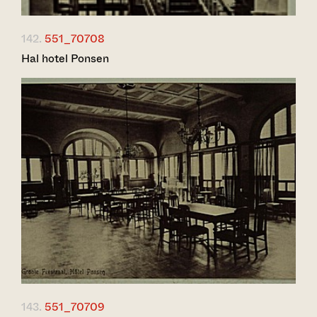
142.
551_70708
Hal hotel Ponsen
143.
551_70709