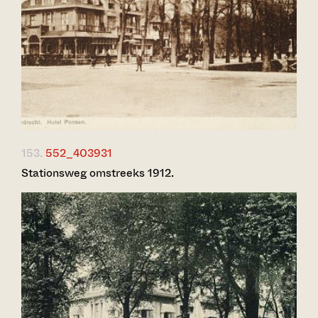
153.
552_403931
Stationsweg omstreeks 1912.