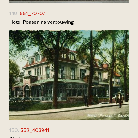
149.
551_70707
Hotel Ponsen na verbouwing
150.
552_403941