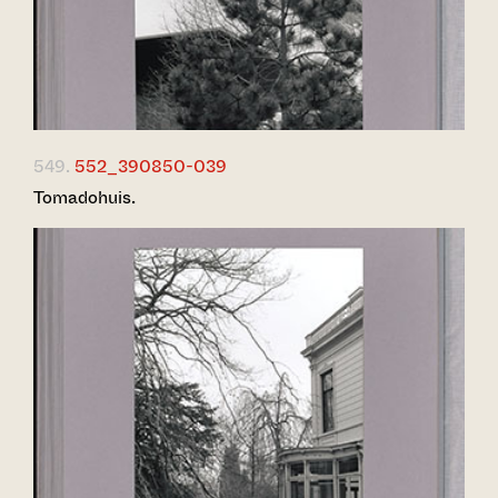
549.
552_390850-039
Tomadohuis.