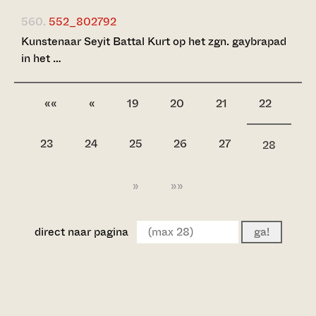
560.
552_802792
Kunstenaar Seyit Battal Kurt op het zgn. gaybrapad
in het …
««
«
19
20
21
22
23
24
25
26
27
28
»
»»
direct naar pagina
ga!