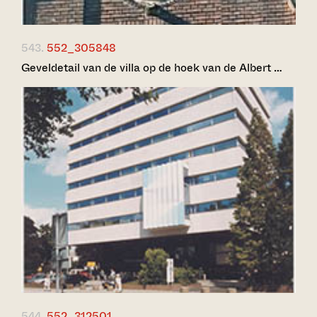
543.
552_305848
Geveldetail van de villa op de hoek van de Albert …
544.
552_312501