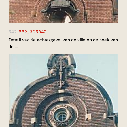
542.
552_305847
Detail van de achtergevel van de villa op de hoek van
de …