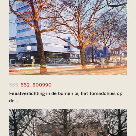
555.
552_800990
Feestverlichting in de bomen bij het Tomadohuis op
de …