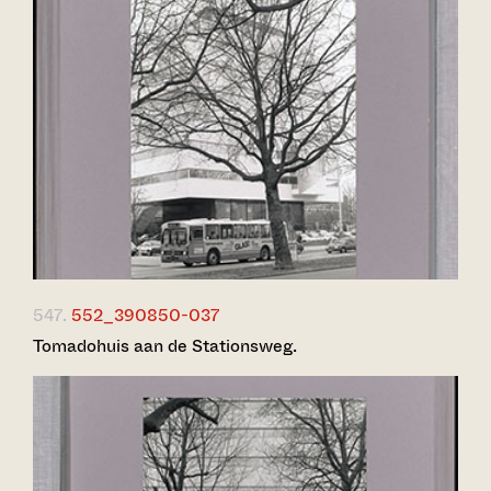
547.
552_390850-037
Tomadohuis aan de Stationsweg.