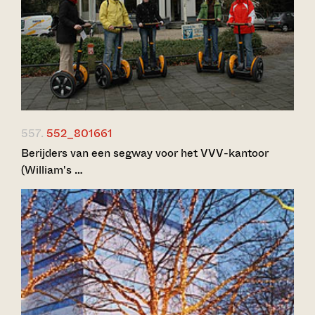
557.
552_801661
Berijders van een segway voor het VVV-kantoor
(William's …