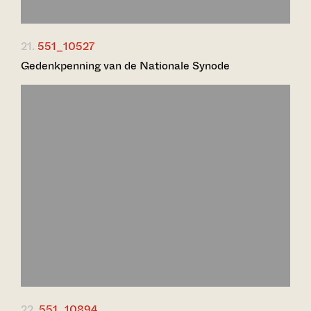
21.
551_10527
Gedenkpenning van de Nationale Synode
22.
551_10894