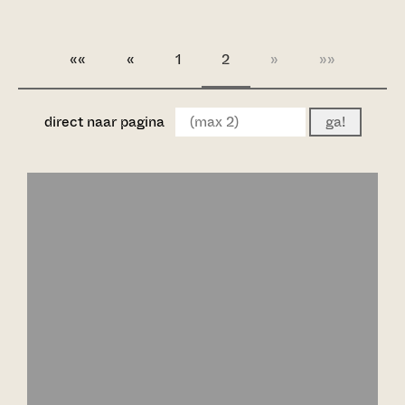
««
«
1
2
»
»»
direct naar pagina
ga!