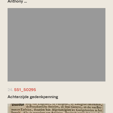
Anthony …
24.
551_50295
Achterzijde gedenkpenning