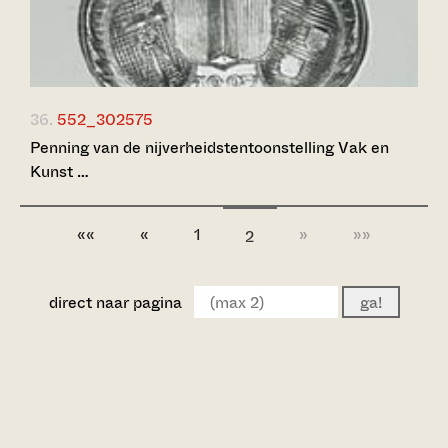
36.
552_302575
Penning van de nijverheidstentoonstelling Vak en
Kunst …
««
«
1
»
»»
2
direct naar pagina
ga!