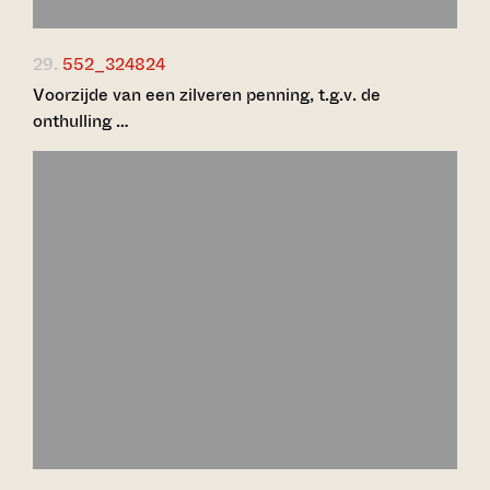
29.
552_324824
Voorzijde van een zilveren penning, t.g.v. de
onthulling …