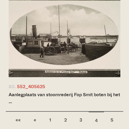
80.
552_405625
Aanlegplaats van stoomrederij Fop Smit boten bij het
…
««
«
1
2
3
5
4