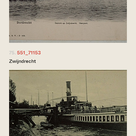
75.
551_71153
Zwijndrecht