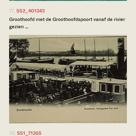
77.
552_401343
Groothoofd met de Groothoofdspoort vanaf de rivier
gezien …
78.
551_71265