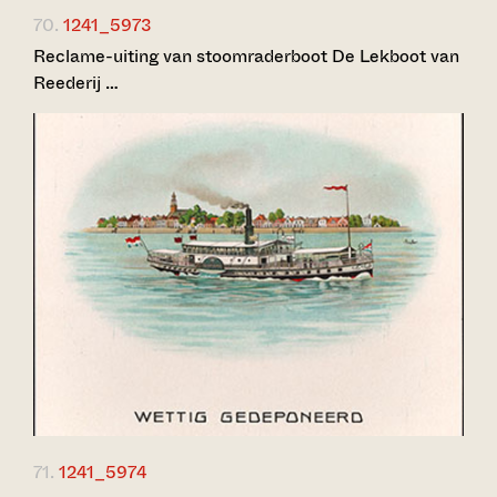
70.
1241_5973
Reclame-uiting van stoomraderboot De Lekboot van
Reederij …
71.
1241_5974