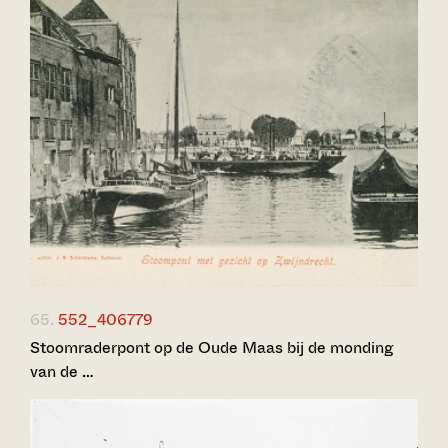
65.
552_406779
Stoomraderpont op de Oude Maas bij de monding
van de …