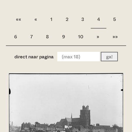
««
«
1
2
3
4
5
6
7
8
9
10
»
»»
direct naar pagina
ga!