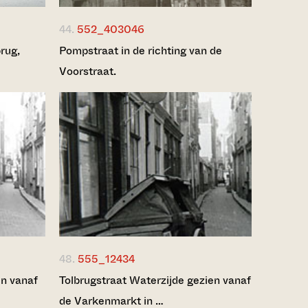
44.
552_403046
rug,
Pompstraat in de richting van de
Voorstraat.
48.
555_12434
en vanaf
Tolbrugstraat Waterzijde gezien vanaf
de Varkenmarkt in …