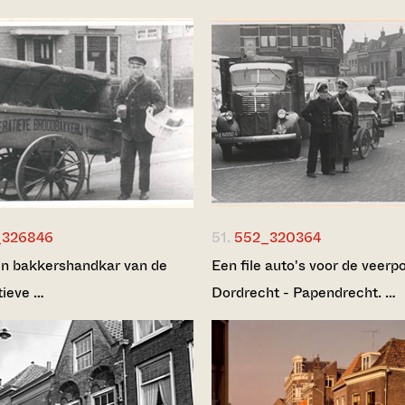
_326846
51.
552_320364
n bakkershandkar van de
Een file auto's voor de veerp
ieve …
Dordrecht - Papendrecht. …