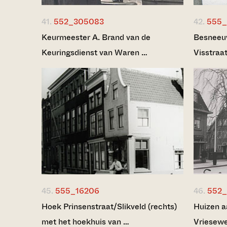
41.
552_305083
42.
555_
Keurmeester A. Brand van de
Besneeuw
Keuringsdienst van Waren …
Visstraa
45.
555_16206
46.
552_
Hoek Prinsenstraat/Slikveld (rechts)
Huizen a
met het hoekhuis van …
Vriesewe