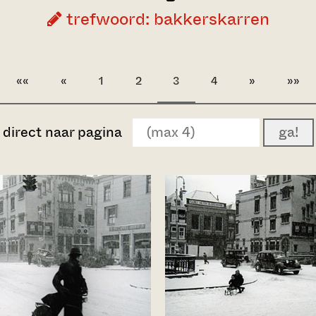
trefwoord: bakkerskarren
««
«
1
2
3
4
»
»»
direct naar pagina
ga!