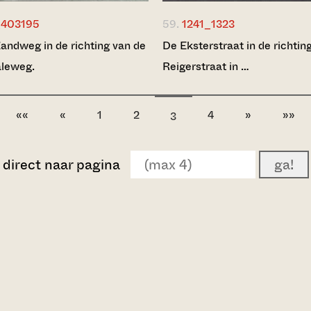
403195
59.
1241_1323
andweg in de richting van de
De Eksterstraat in de richtin
aleweg.
Reigerstraat in …
««
«
1
2
4
»
»»
3
direct naar pagina
ga!