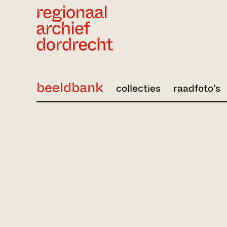
Ga direct naar de inhoud
beeldbank
collecties
raadfoto's