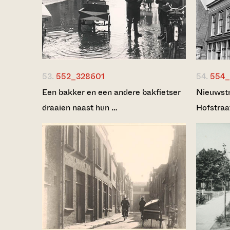
53.
552_328601
54.
554_
Een bakker en een andere bakfietser
Nieuwstra
draaien naast hun …
Hofstraa