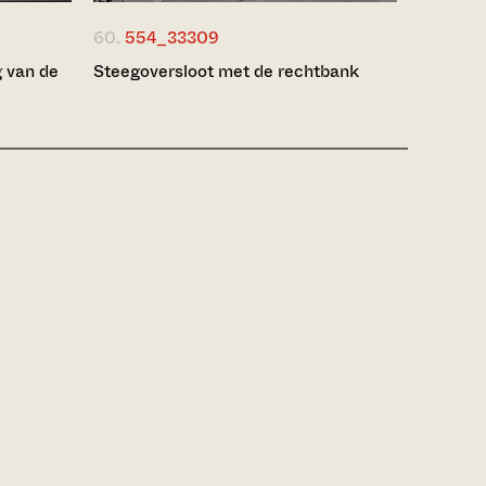
60.
554_33309
g van de
Steegoversloot met de rechtbank