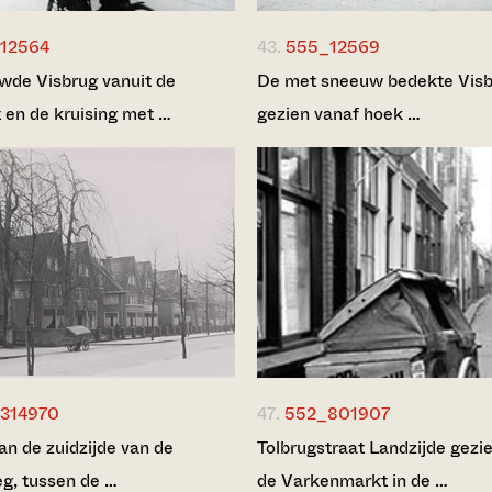
12564
43.
555_12569
de Visbrug vanuit de
De met sneeuw bedekte Visb
t en de kruising met …
gezien vanaf hoek …
314970
47.
552_801907
an de zuidzijde van de
Tolbrugstraat Landzijde gezi
g, tussen de …
de Varkenmarkt in de …