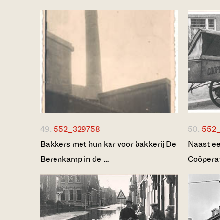
49.
552_329758
50.
552
Bakkers met hun kar voor bakkerij De
Naast ee
Berenkamp in de …
Coöperat