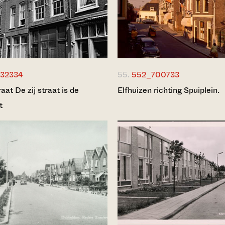
32334
55.
552_700733
at De zij straat is de
Elfhuizen richting Spuiplein.
t