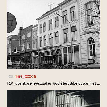
136.
554_33306
R.K. openbare leeszaal en sociëteit Bibelot aan het …