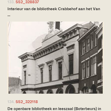
133.
552_328837
Interieur van de bibliotheek Crabbehof aan het Van
…
134.
552_322118
De openbare bibliotheek en leeszaal (Boterbeurs) in