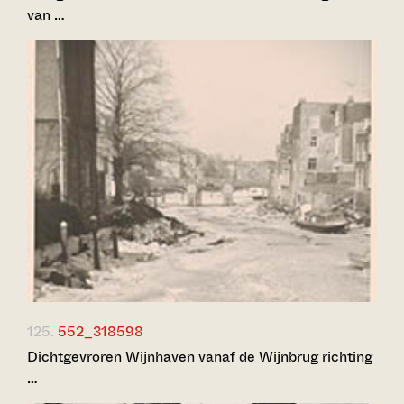
van …
125.
552_318598
Dichtgevroren Wijnhaven vanaf de Wijnbrug richting
…