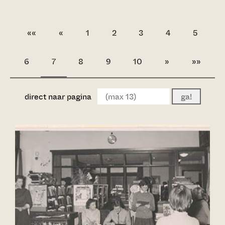
««
«
1
2
3
4
5
6
7
8
9
10
»
»»
direct naar pagina
ga!