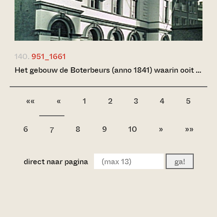
140.
951_1661
Het gebouw de Boterbeurs (anno 1841) waarin ooit …
««
«
1
2
3
4
5
6
8
9
10
»
»»
7
direct naar pagina
ga!