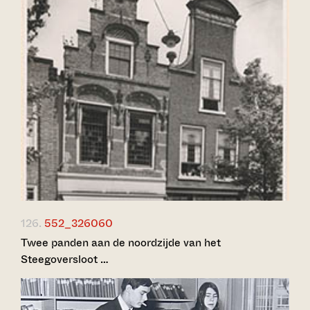
126.
552_326060
Twee panden aan de noordzijde van het
Steegoversloot …