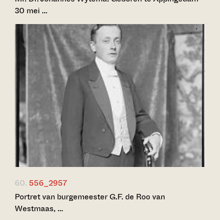
30 mei …
60.
556_2957
Portret van burgemeester G.F. de Roo van
Westmaas, …