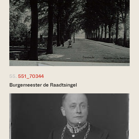
55.
551_70344
Burgemeester de Raadtsingel