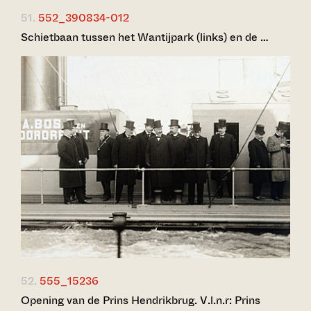
51.
552_390834-012
Schietbaan tussen het Wantijpark (links) en de …
52.
555_15236
Opening van de Prins Hendrikbrug. V.l.n.r: Prins