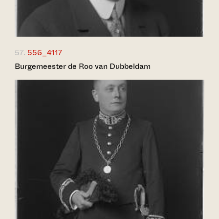
57.
556_4117
Burgemeester de Roo van Dubbeldam