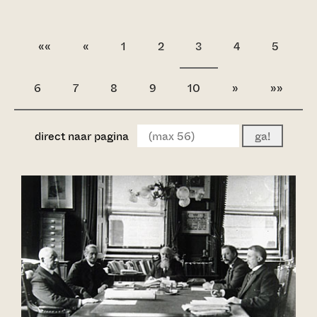
««
«
1
2
3
4
5
6
7
8
9
10
»
»»
direct naar pagina
ga!