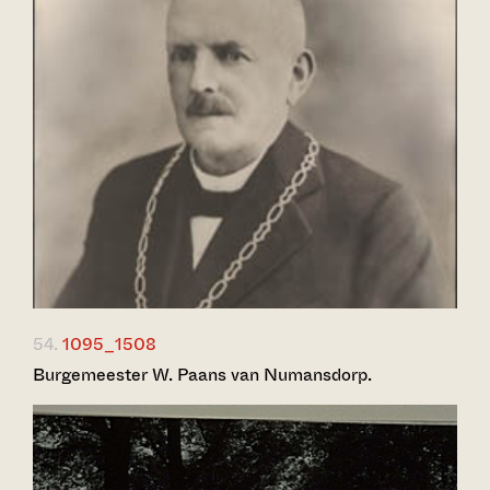
54.
1095_1508
Burgemeester W. Paans van Numansdorp.