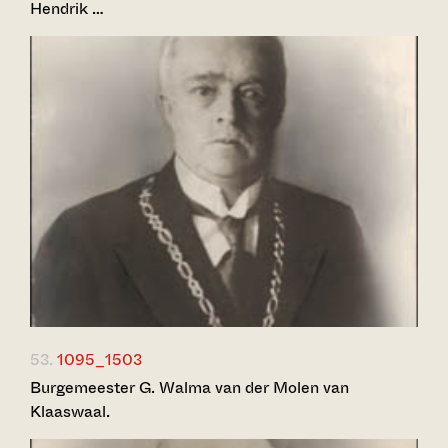
Hendrik …
53.
1095_1503
Burgemeester G. Walma van der Molen van
Klaaswaal.