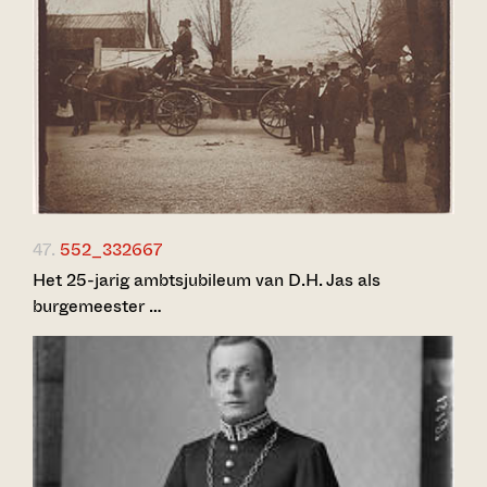
47.
552_332667
Het 25-jarig ambtsjubileum van D.H. Jas als
burgemeester …