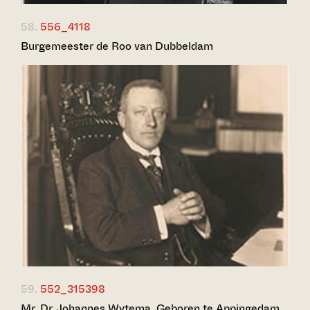
58.
556_4118
Burgemeester de Roo van Dubbeldam
59.
552_315398
Mr. Dr. Johannes Wytema. Geboren te Appingedam