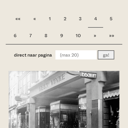
««
«
1
2
3
4
5
6
7
8
9
10
»
»»
direct naar pagina
ga!