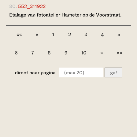
80.
552_311922
Etalage van fotoatelier Hameter op de Voorstraat.
««
«
1
2
3
5
4
6
7
8
9
10
»
»»
direct naar pagina
ga!