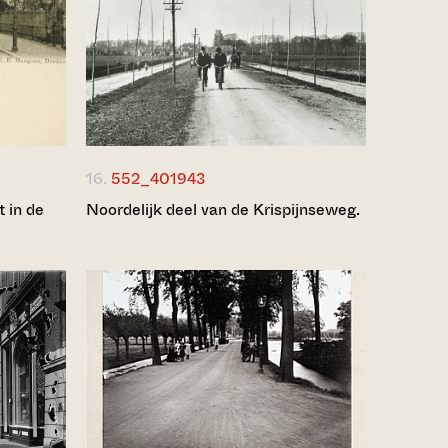
16.
552_401943
 in de
Noordelijk deel van de Krispijnseweg.