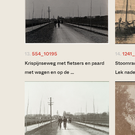
13.
554_10195
14.
1241
Krispijnseweg met fietsers en paard
Stoomrad
met wagen en op de …
Lek nade