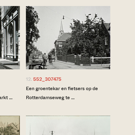
12.
552_307475
Een groentekar en fietsers op de
arkt …
Rotterdamseweg te …