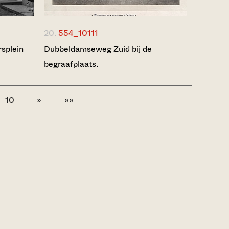
20.
554_10111
splein
Dubbeldamseweg Zuid bij de
begraafplaats.
10
»
»»