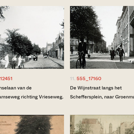
12451
11.
555_17160
nselaan van de
De Wijnstraat langs het
mseweg richting Vrieseweg.
Scheffersplein, naar Groenm