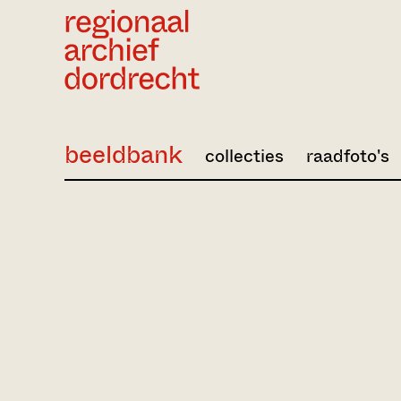
Ga direct naar de inhoud
beeldbank
collecties
raadfoto's