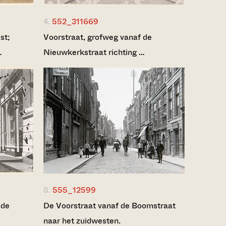
4.
552_311669
st;
Voorstraat, grofweg vanaf de
…
Nieuwkerkstraat richting …
8.
555_12599
 de
De Voorstraat vanaf de Boomstraat
naar het zuidwesten.