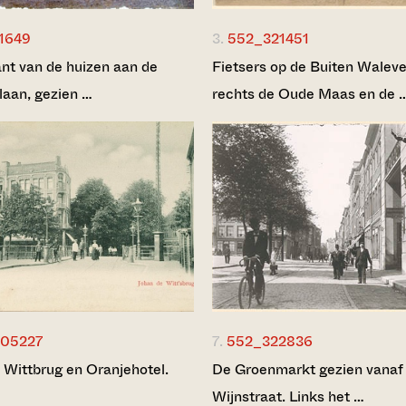
1649
3.
552_321451
nt van de huizen aan de
Fietsers op de Buiten Waleve
laan, gezien …
rechts de Oude Maas en de 
05227
7.
552_322836
 Wittbrug en Oranjehotel.
De Groenmarkt gezien vanaf
Wijnstraat. Links het …