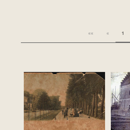
««
«
1