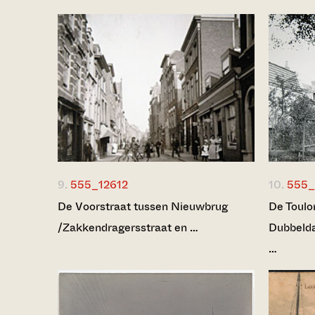
9.
555_12612
10.
555_
De Voorstraat tussen Nieuwbrug
De Toulo
/Zakkendragersstraat en …
Dubbelda
…