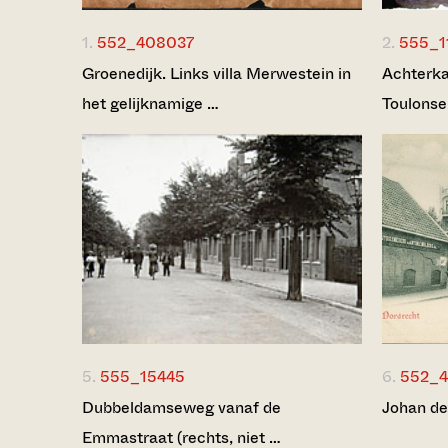
1.
552_408037
2.
555_1
Groenedijk. Links villa Merwestein in
Achterka
het gelijknamige …
Toulonse
5.
555_15445
6.
552_4
Dubbeldamseweg vanaf de
Johan de
Emmastraat (rechts, niet …