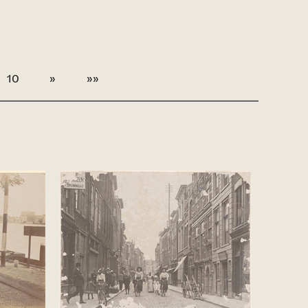
10
»
»»