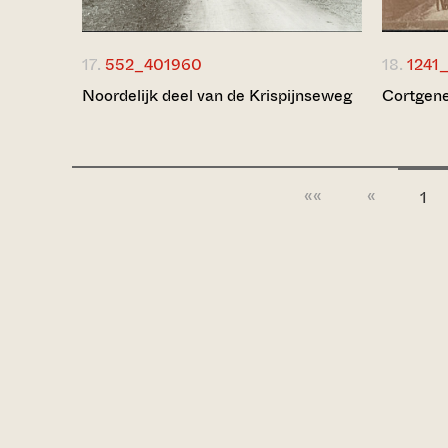
17.
552_401960
18.
1241
Noordelijk deel van de Krispijnseweg
Cortgene
««
«
1