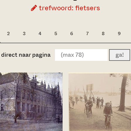
trefwoord: fietsers
2
3
4
5
6
7
8
9
direct naar pagina
ga!