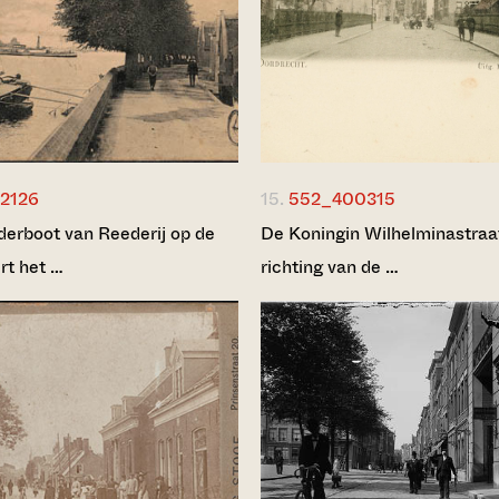
_2126
15.
552_400315
erboot van Reederij op de
De Koningin Wilhelminastraat
rt het …
richting van de …