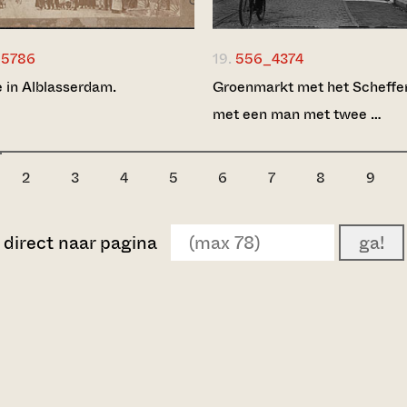
_5786
19.
556_4374
 in Alblasserdam.
Groenmarkt met het Scheffer
met een man met twee …
2
3
4
5
6
7
8
9
direct naar pagina
ga!