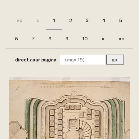
««
«
1
2
3
4
5
6
7
8
9
10
»
»»
direct naar pagina
ga!