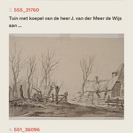
3.
555_21760
Tuin met koepel van de heer J. van der Meer de Wijs
aan …
4.
551_36096