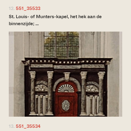
12.
551_35533
St. Louis- of Munters-kapel, het hek aan de
binnenzijde; …
13.
551_35534