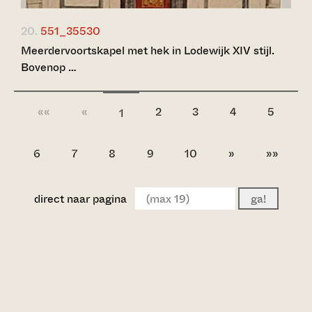
20.
551_35530
Meerdervoortskapel met hek in Lodewijk XIV stijl.
Bovenop …
««
«
2
3
4
5
1
6
7
8
9
10
»
»»
direct naar pagina
ga!