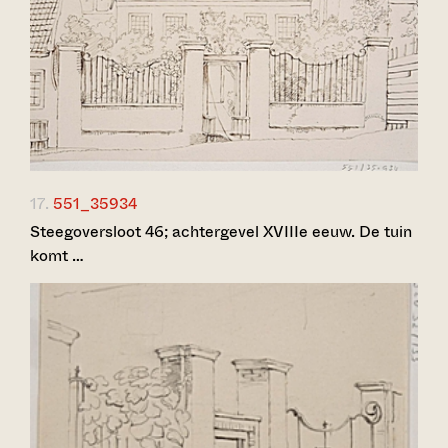
17.
551_35934
Steegoversloot 46; achtergevel XVIIIe eeuw. De tuin
komt …