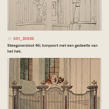
18.
551_35935
Steegoversloot 46; tuinpoort met een gedeelte van
het hek.