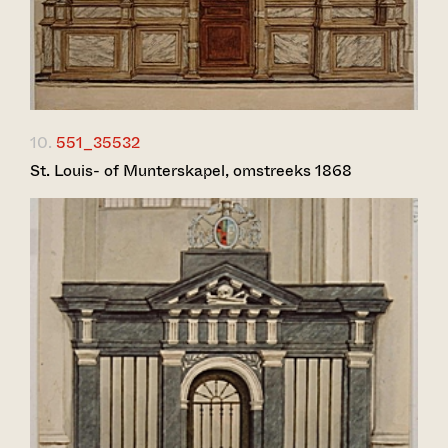
10.
551_35532
St. Louis- of Munterskapel, omstreeks 1868