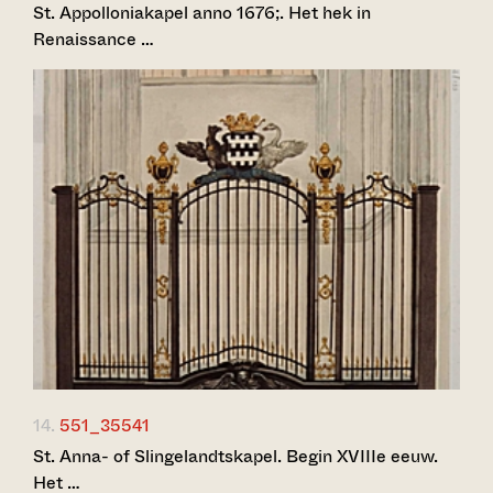
St. Appolloniakapel anno 1676;. Het hek in
Renaissance …
14.
551_35541
St. Anna- of Slingelandtskapel. Begin XVIIIe eeuw.
Het …