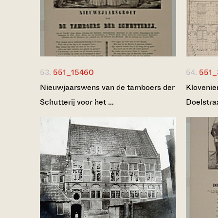
53.
551_15460
54.
551_
Nieuwjaarswens van de tamboers der
Klovenie
Schutterij voor het …
Doelstra