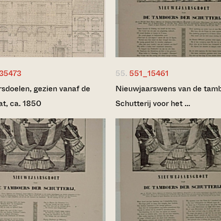
35473
55.
551_15461
rsdoelen, gezien vanaf de
Nieuwjaarswens van de tamb
at, ca. 1850
Schutterij voor het …