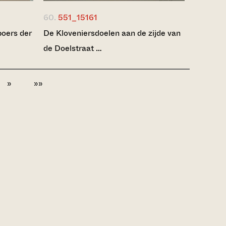
60.
551_15161
oers der
De Kloveniersdoelen aan de zijde van
de Doelstraat …
»
»»