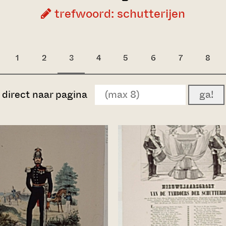
trefwoord: schutterijen
1
2
3
4
5
6
7
8
direct naar pagina
ga!