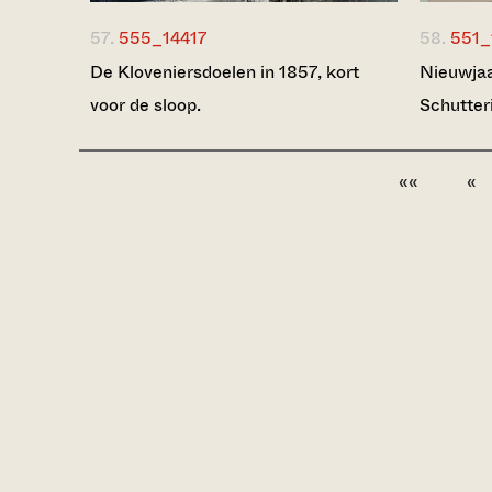
57.
555_14417
58.
551_
De Kloveniersdoelen in 1857, kort
Nieuwjaa
voor de sloop.
Schutteri
««
«