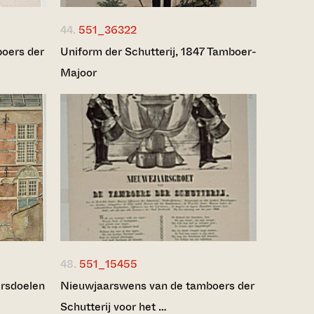
44.
551_36322
oers der
Uniform der Schutterij, 1847 Tamboer-
Majoor
48.
551_15455
ersdoelen
Nieuwjaarswens van de tamboers der
Schutterij voor het …