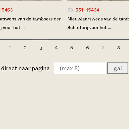
15463
59.
551_15464
rswens van de tamboers der
Nieuwjaarswens van de tamb
j voor het …
Schutterij voor het …
1
2
4
5
6
7
8
3
direct naar pagina
ga!