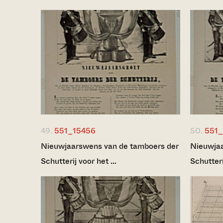
49.
551_15456
50.
551_
Nieuwjaarswens van de tamboers der
Nieuwjaa
Schutterij voor het …
Schutteri