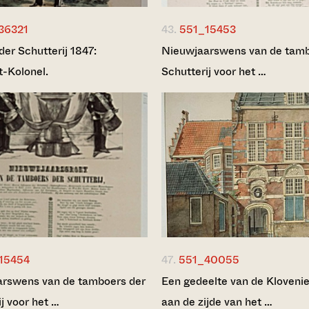
36321
43.
551_15453
der Schutterij 1847:
Nieuwjaarswens van de tamb
t-Kolonel.
Schutterij voor het …
15454
47.
551_40055
rswens van de tamboers der
Een gedeelte van de Kloveni
j voor het …
aan de zijde van het …