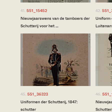
41.
551_15452
42.
551_
Nieuwjaarswens van de tamboers der
Uniform 
Schutterij voor het …
Luitenan
45.
551_36323
46.
551_
Uniformen der Schutterij, 1847:
Nieuwjaa
schutter
Schutteri