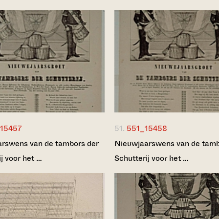
15457
51.
551_15458
rswens van de tambors der
Nieuwjaarswens van de tamb
j voor het …
Schutterij voor het …