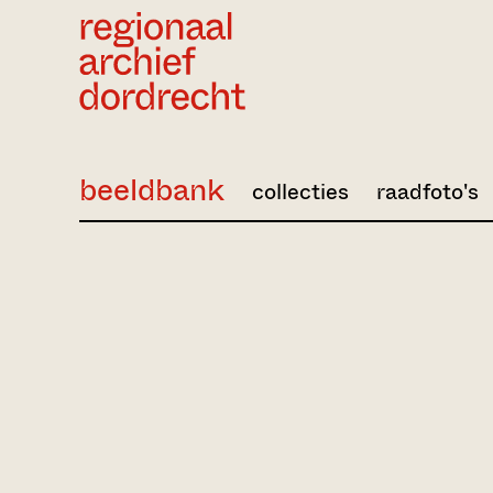
Ga direct naar de inhoud
beeldbank
collecties
raadfoto's