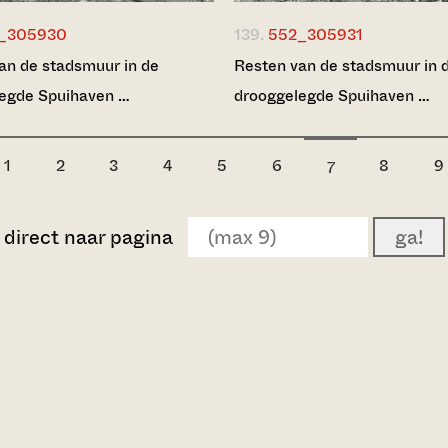
_305930
139.
552_305931
an de stadsmuur in de
Resten van de stadsmuur in 
egde Spuihaven …
drooggelegde Spuihaven …
1
2
3
4
5
6
8
9
7
direct naar pagina
ga!