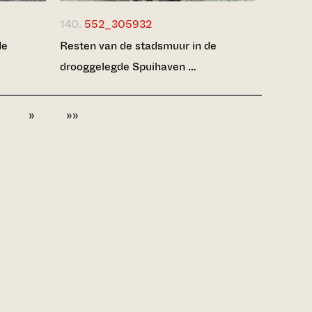
140.
552_305932
de
Resten van de stadsmuur in de
drooggelegde Spuihaven …
»
»»