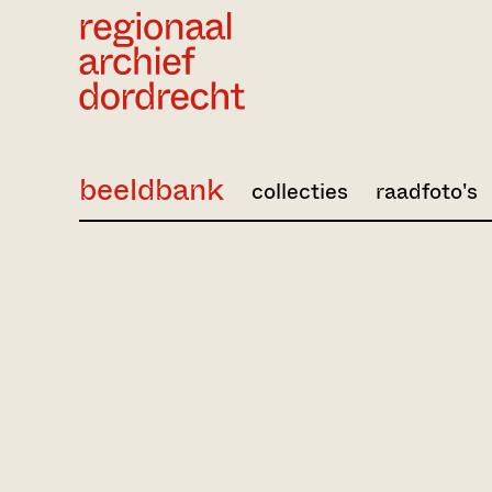
Ga direct naar de inhoud
beeldbank
collecties
raadfoto's