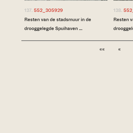
137.
552_305929
138.
552
Resten van de stadsmuur in de
Resten v
drooggelegde Spuihaven …
drooggel
««
«