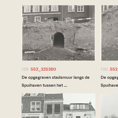
129.
552_325380
130.
552
De opgegraven stadsmuur langs de
De opgeg
Spuihaven tussen het …
Spuihave