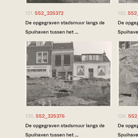
121.
552_325372
122.
552
De opgegraven stadsmuur langs de
De opgeg
Spuihaven tussen het …
Spuihave
125.
552_325376
126.
552
De opgegraven stadsmuur langs de
De opgeg
Spuihaven tussen het …
Spuihave