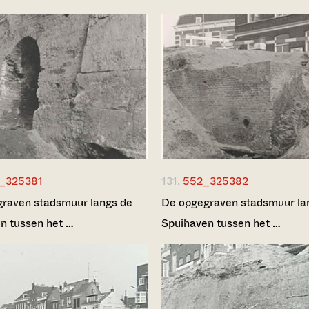
_325381
131.
552_325382
raven stadsmuur langs de
De opgegraven stadsmuur la
n tussen het …
Spuihaven tussen het …