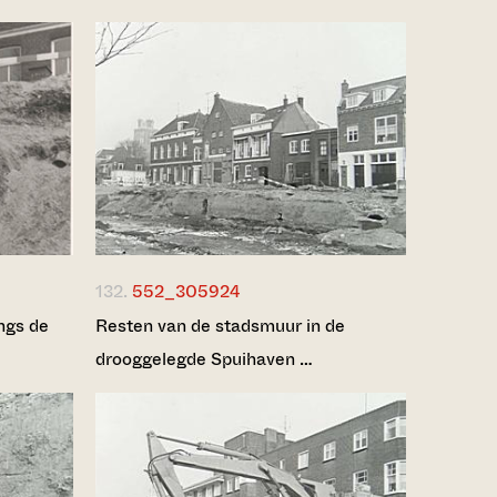
132.
552_305924
ngs de
Resten van de stadsmuur in de
drooggelegde Spuihaven …