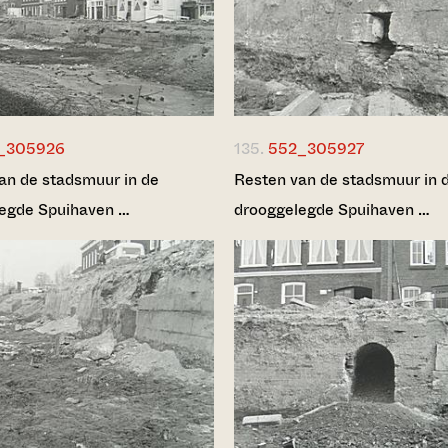
_305926
135.
552_305927
an de stadsmuur in de
Resten van de stadsmuur in 
egde Spuihaven …
drooggelegde Spuihaven …