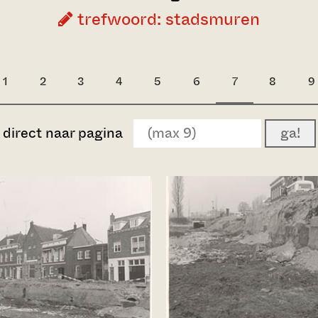
trefwoord: stadsmuren
1
2
3
4
5
6
7
8
9
direct naar pagina
ga!