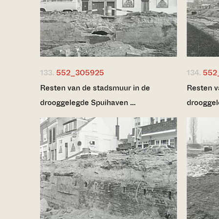
133.
552_305925
134.
552
Resten van de stadsmuur in de
Resten v
drooggelegde Spuihaven …
drooggel