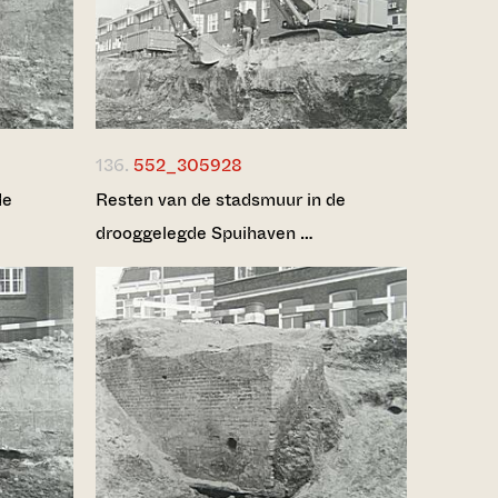
136.
552_305928
de
Resten van de stadsmuur in de
drooggelegde Spuihaven …