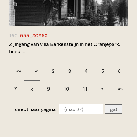
160.
555_30853
Zijingang van villa Berkensteijn in het Oranjepark,
hoek …
««
«
2
3
4
5
6
7
9
10
11
»
»»
8
direct naar pagina
ga!