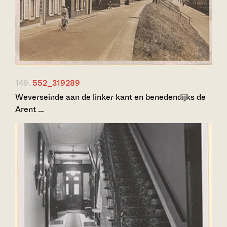
149.
552_319289
Weverseinde aan de linker kant en benedendijks de
Arent …