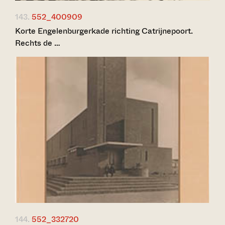
143.
552_400909
Korte Engelenburgerkade richting Catrijnepoort.
Rechts de …
144.
552_332720