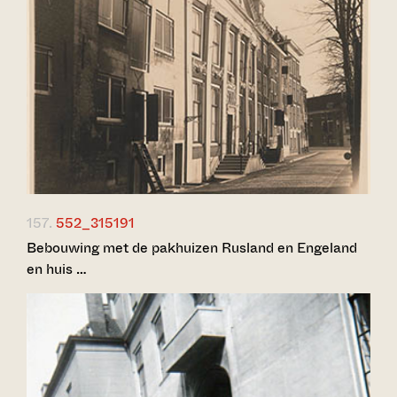
157.
552_315191
Bebouwing met de pakhuizen Rusland en Engeland
en huis …