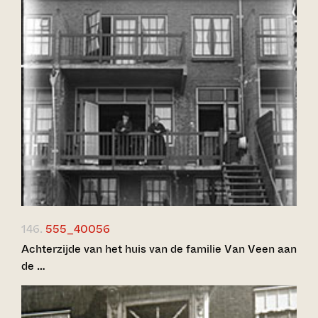
146.
555_40056
Achterzijde van het huis van de familie Van Veen aan
de …