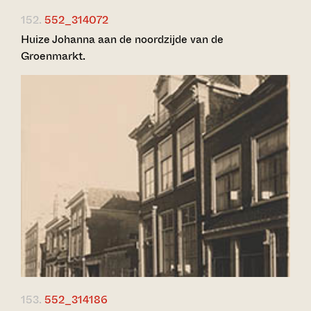
152.
552_314072
Huize Johanna aan de noordzijde van de
Groenmarkt.
153.
552_314186