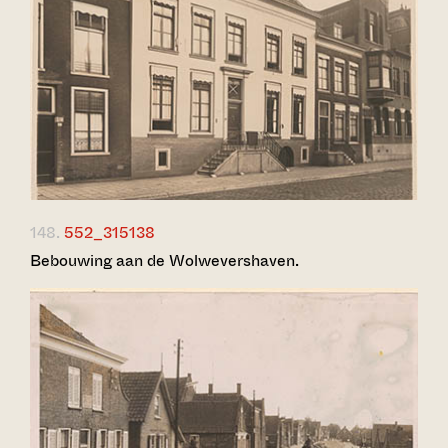
148.
552_315138
Bebouwing aan de Wolwevershaven.