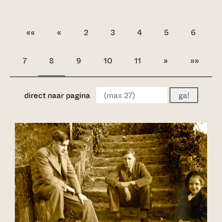
««
«
2
3
4
5
6
7
8
9
10
11
»
»»
direct naar pagina
ga!