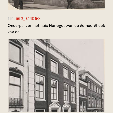
151.
552_314060
Onderpui van het huis Henegouwen op de noordhoek
van de …