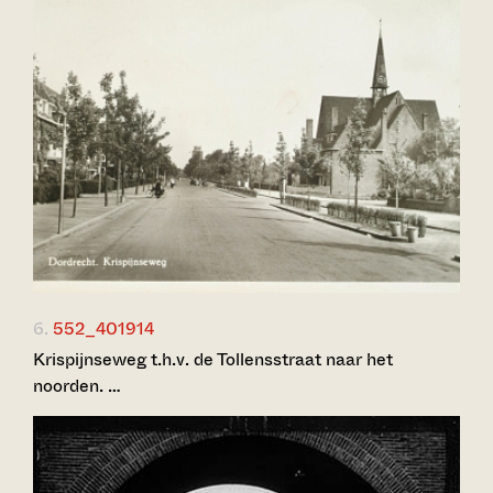
6.
552_401914
Krispijnseweg t.h.v. de Tollensstraat naar het
noorden. …