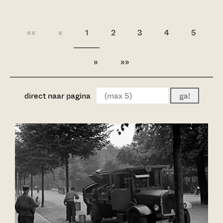
««
«
1
2
3
4
5
»
»»
direct naar pagina
ga!