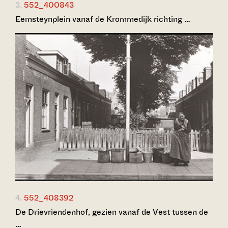
3.
552_400843
Eemsteynplein vanaf de Krommedijk richting …
4.
552_408392
De Drievriendenhof, gezien vanaf de Vest tussen de
…