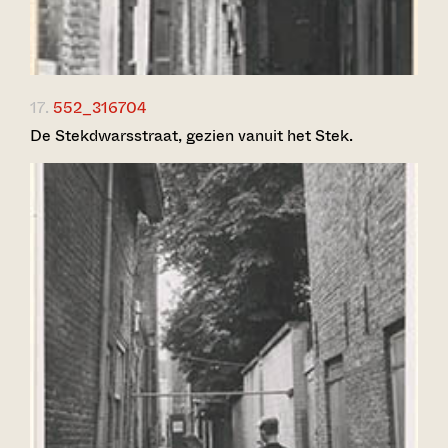
17.
552_316704
De Stekdwarsstraat, gezien vanuit het Stek.