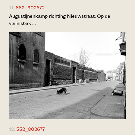
11.
552_802672
Augustijnenkamp richting Nieuwstraat. Op de
vuilnisbak …
12.
552_802677