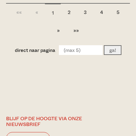
««
«
2
3
4
5
1
»
»»
direct naar pagina
ga!
BLIJF OP DE HOOGTE VIA ONZE
NIEUWSBRIEF