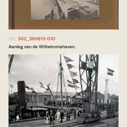
182.
552_390813-010
Aanleg van de Wilhelminahaven.