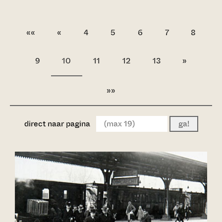
««
«
4
5
6
7
8
9
10
11
12
13
»
»»
direct naar pagina
ga!