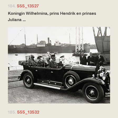
184.
555_13527
Koningin Wilhelmina, prins Hendrik en prinses
Juliana …
185.
555_13532