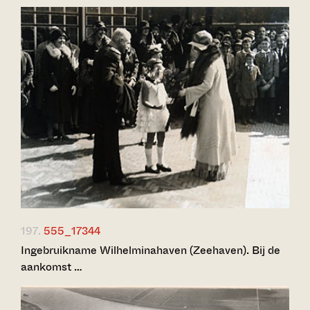
197.
555_17344
Ingebruikname Wilhelminahaven (Zeehaven). Bij de
aankomst …