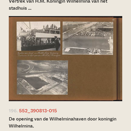
Vertrek van H.M. Koningin Wilhelmina van het
stadhuis …
196.
552_390813-015
De opening van de Wilhelminahaven door koningin
Wilhelmina.