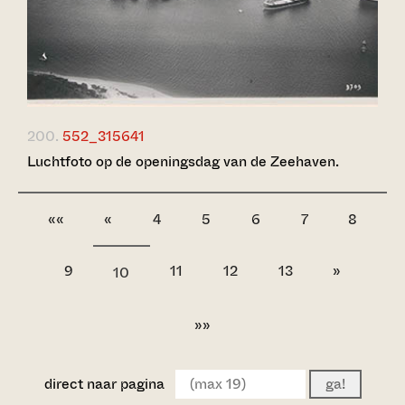
200.
552_315641
Luchtfoto op de openingsdag van de Zeehaven.
««
«
4
5
6
7
8
9
11
12
13
»
10
»»
direct naar pagina
ga!