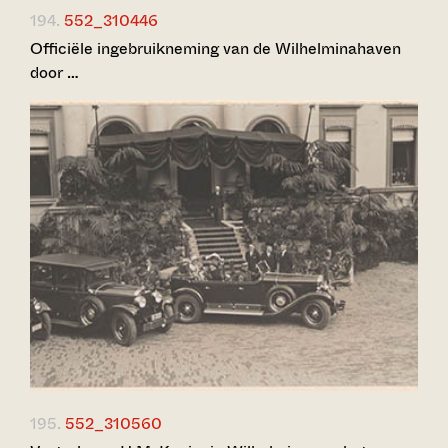
194.
552_310446
Officiële ingebruikneming van de Wilhelminahaven
door …
195.
552_310560