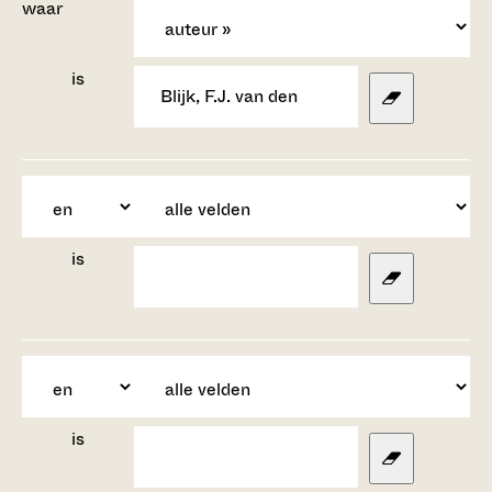
waar
is
is
is