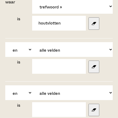
waar
is
is
is