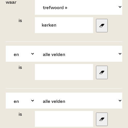
waar
is
is
is