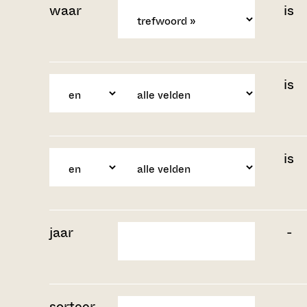
waar
is
is
is
jaar
-
sorteer