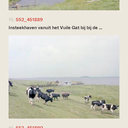
15.
552_451889
Insteekhaven vanuit het Vuile Gat bij bij de …
16.
552_451890