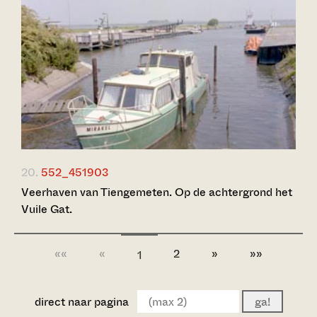
20.
552_451903
Veerhaven van Tiengemeten. Op de achtergrond het
Vuile Gat.
««
«
2
»
»»
1
direct naar pagina
ga!