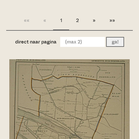
««
«
1
2
»
»»
direct naar pagina
ga!