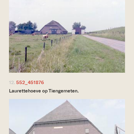
12.
552_451876
Laurettehoeve op Tiengemeten.