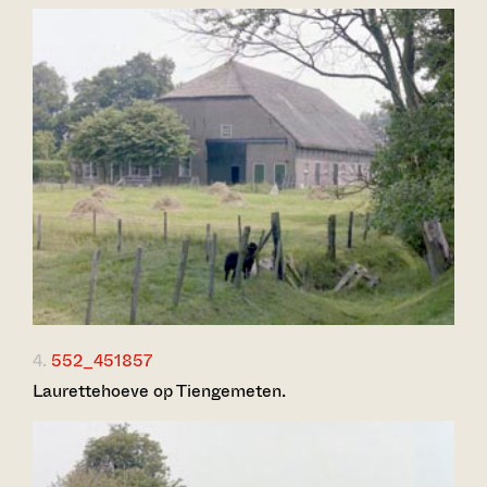
4.
552_451857
Laurettehoeve op Tiengemeten.