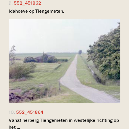
9.
552_451862
Idahoeve op Tiengemeten.
10.
552_451864
Vanaf herberg Tiengemeten in westelijke richting op
het …