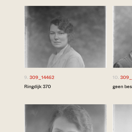
9.
309_14462
10.
309_
Ringdijk 370
geen bes