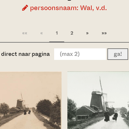
persoonsnaam: Wal, v.d.
««
«
1
2
»
»»
direct naar pagina
ga!