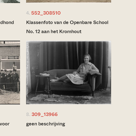
4.
552_308510
ndhond
Klassenfoto van de Openbare School
No. 12 aan het Kromhout
8.
309_13966
voor
geen beschrijving