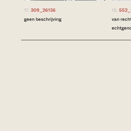
17.
309_26136
18.
552_
geen beschrijving
van recht
echtgeno