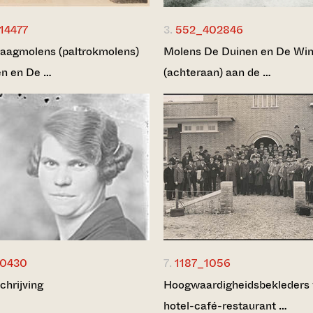
14477
3.
552_402846
aagmolens (paltrokmolens)
Molens De Duinen en De Wi
n en De …
(achteraan) aan de …
10430
7.
1187_1056
chrijving
Hoogwaardigheidsbekleders 
hotel-café-restaurant …