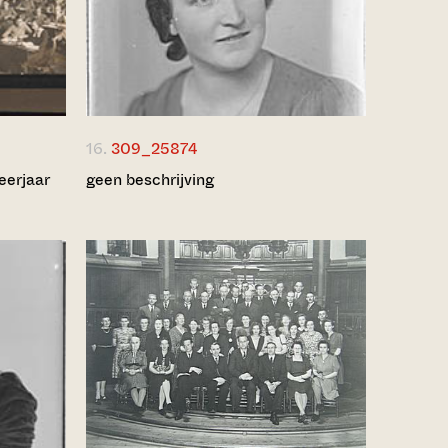
16.
309_25874
eerjaar
geen beschrijving