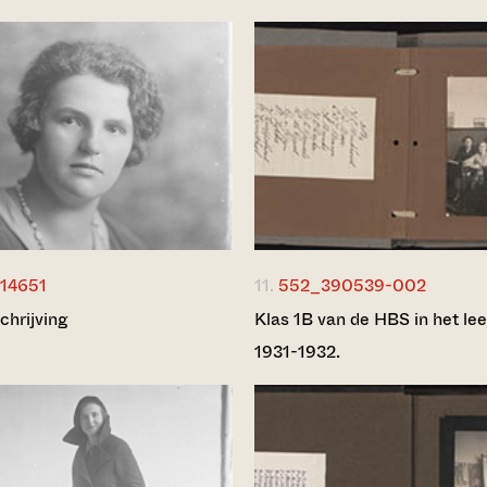
14651
11.
552_390539-002
chrijving
Klas 1B van de HBS in het lee
1931-1932.