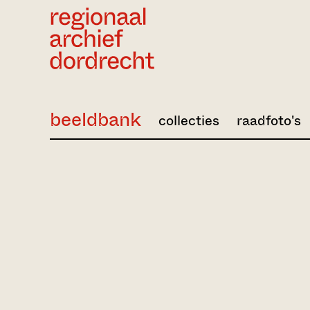
Ga direct naar de inhoud
beeldbank
collecties
raadfoto's