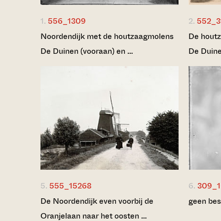
1.
556_1309
2.
552_3
Noordendijk met de houtzaagmolens
De houtz
De Duinen (vooraan) en …
De Duine
5.
555_15268
6.
309_
De Noordendijk even voorbij de
geen bes
Oranjelaan naar het oosten …