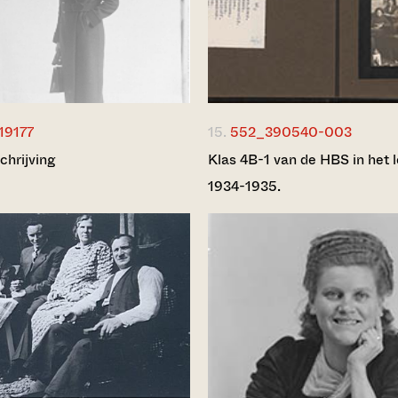
19177
15.
552_390540-003
chrijving
Klas 4B-1 van de HBS in het l
1934-1935.