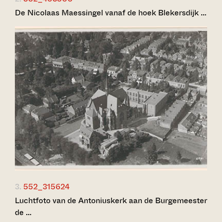
De Nicolaas Maessingel vanaf de hoek Blekersdijk …
3.
552_315624
Luchtfoto van de Antoniuskerk aan de Burgemeester
de …