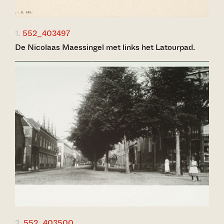
1.
552_403497
De Nicolaas Maessingel met links het Latourpad.
2.
552_403500