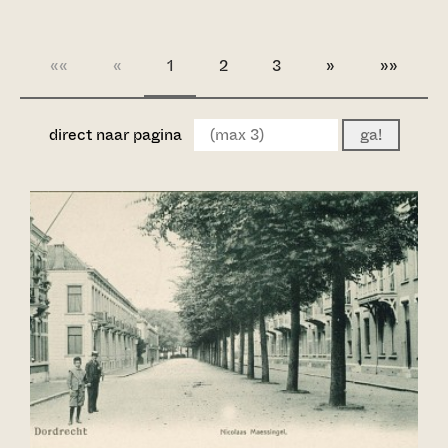
««
«
1
2
3
»
»»
direct naar pagina
ga!