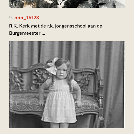
9.
555_16128
R.K. Kerk met de r.k. jongensschool aan de
Burgemeester …