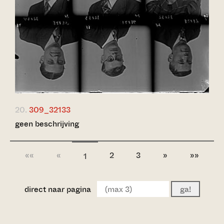
20.
309_32133
geen beschrijving
««
«
2
3
»
»»
1
direct naar pagina
ga!