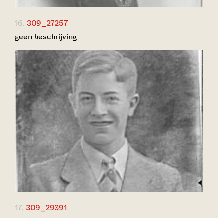
16.
309_27257
geen beschrijving
17.
309_29391