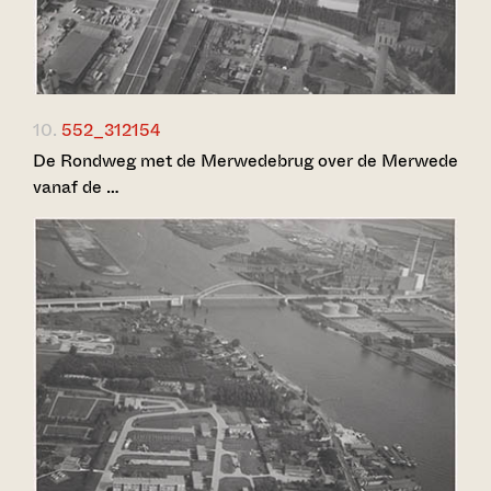
10.
552_312154
De Rondweg met de Merwedebrug over de Merwede
vanaf de …