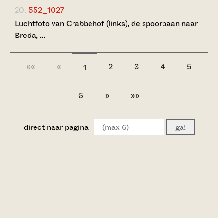
20.
552_1027
Luchtfoto van Crabbehof (links), de spoorbaan naar
Breda, …
««
«
2
3
4
5
1
6
»
»»
direct naar pagina
ga!