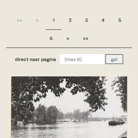
««
«
1
2
3
4
5
6
»
»»
direct naar pagina
ga!