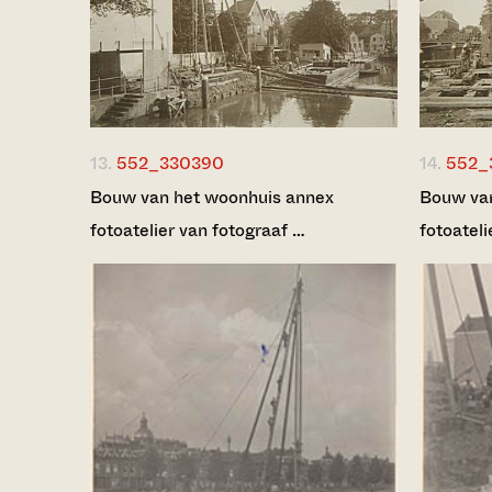
13.
552_330390
14.
552_
Bouw van het woonhuis annex
Bouw van
fotoatelier van fotograaf …
fotoateli