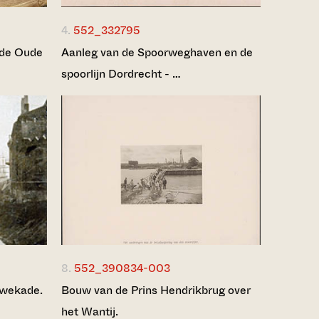
4.
552_332795
 de Oude
Aanleg van de Spoorweghaven en de
spoorlijn Dordrecht - …
8.
552_390834-003
wekade.
Bouw van de Prins Hendrikbrug over
het Wantij.