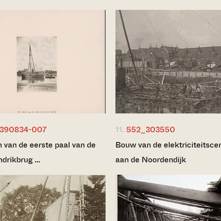
390834-007
11.
552_303550
n van de eerste paal van de
Bouw van de elektriciteitsce
ndrikbrug …
aan de Noordendijk