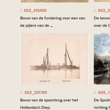
1.
552_315435
2.
552_3
Bouw van de fundering voor een van
De bouw 
de pijlers van de …
over de 
5.
552_331785
6.
555_1
Bouw van de spoorbrug over het
De Spuih
Hollandsch Diep.
richting 