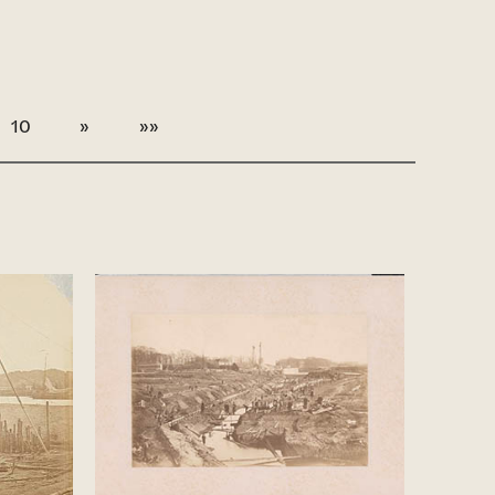
10
»
»»