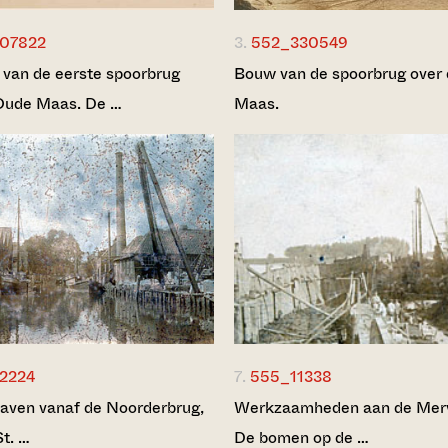
07822
3.
552_330549
van de eerste spoorbrug
Bouw van de spoorbrug over
Oude Maas. De …
Maas.
2224
7.
555_11338
aven vanaf de Noorderbrug,
Werkzaamheden aan de Mer
St. …
De bomen op de …