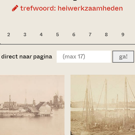
trefwoord: heiwerkzaamheden
2
3
4
5
6
7
8
9
direct naar pagina
ga!