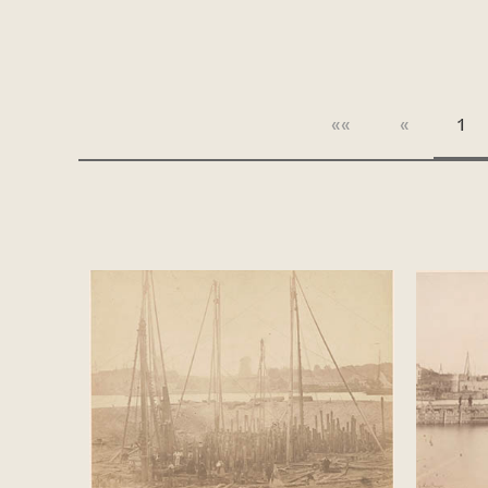
««
«
1