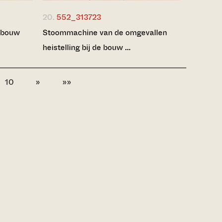
20.
552_313723
e bouw
Stoommachine van de omgevallen
heistelling bij de bouw …
10
»
»»