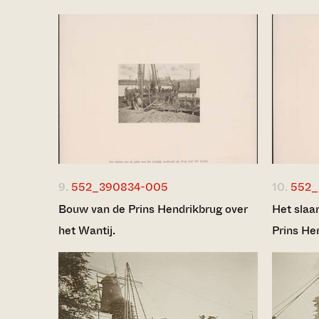
9.
552_390834-005
10.
552_
Bouw van de Prins Hendrikbrug over
Het slaa
het Wantij.
Prins He