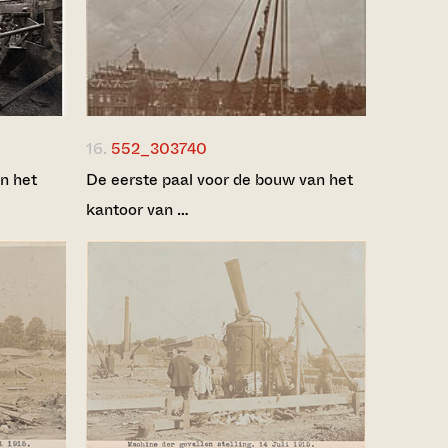
16.
552_303740
n het
De eerste paal voor de bouw van het
kantoor van …