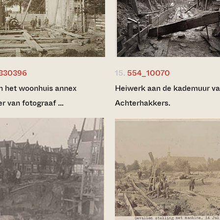
330396
15.
554_10070
 het woonhuis annex
Heiwerk aan de kademuur va
er van fotograaf …
Achterhakkers.