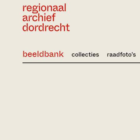
Ga direct naar de inhoud
beeldbank
collecties
raadfoto's