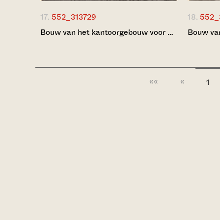
17.
552_313729
18.
552_
Bouw van het kantoorgebouw voor …
Bouw van
««
«
1