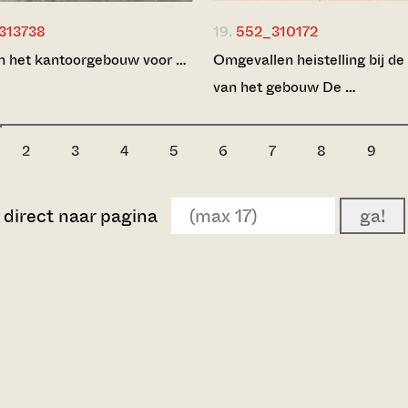
313738
19.
552_310172
 het kantoorgebouw voor …
Omgevallen heistelling bij d
van het gebouw De …
2
3
4
5
6
7
8
9
direct naar pagina
ga!